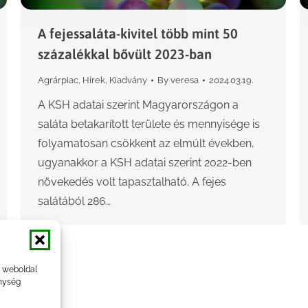
A fejessaláta-kivitel több mint 50
százalékkal bővült 2023-ban
Agrárpiac
,
Hírek
,
Kiadvány
By
veresa
2024.03.19.
A KSH adatai szerint Magyarországon a
saláta betakarított területe és mennyisége is
folyamatosan csökkent az elmúlt években,
ugyanakkor a KSH adatai szerint 2022-ben
növekedés volt tapasztalható. A fejes
salátából 286…
a weboldal
nység