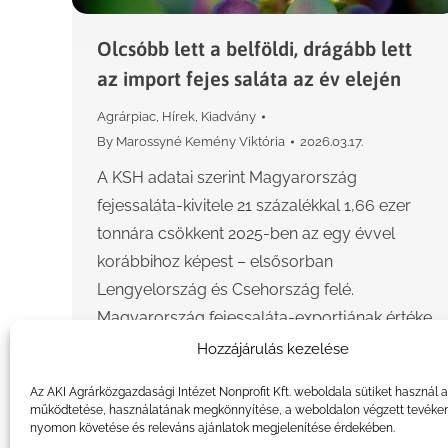
Olcsóbb lett a belföldi, drágább lett
az import fejes saláta az év elején
Agrárpiac
,
Hírek
,
Kiadvány
By
Marossyné Kemény Viktória
2026.03.17.
A KSH adatai szerint Magyarország
fejessaláta-kivitele 21 százalékkal 1,66 ezer
tonnára csökkent 2025-ben az egy évvel
korábbihoz képest – elsősorban
Lengyelország és Csehország felé.
Magyarország fejessaláta-exportjának értéke
22 százalékkal 647,7…
Hozzájárulás kezelése
Az AKI Agrárközgazdasági Intézet Nonprofit Kft. weboldala sütiket használ 
működtetése, használatának megkönnyítése, a weboldalon végzett tevéke
nyomon követése és releváns ajánlatok megjelenítése érdekében.