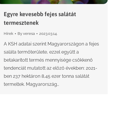
Egyre kevesebb fejes salátát
termesztenek
Hírek
By
veresa
2023.03.14.
A KSH adatai szerint Magyarországon a fejes
saláta termőterülete, ezzel együtt a
betakarított termés mennyisége csökkenő
tendenciát mutatott az előző években: 2021-
ben 237 hektáron 8,45 ezer tonna salátát
termeltek. Magyarország…