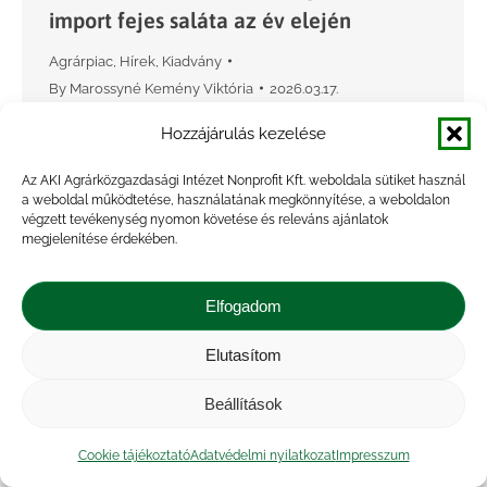
import fejes saláta az év elején
Agrárpiac
,
Hírek
,
Kiadvány
By
Marossyné Kemény Viktória
2026.03.17.
A KSH adatai szerint Magyarország fejessaláta-
Hozzájárulás kezelése
kivitele 21 százalékkal 1,66 ezer tonnára
Az AKI Agrárközgazdasági Intézet Nonprofit Kft. weboldala sütiket használ
csökkent 2025-ben az egy évvel korábbihoz
a weboldal működtetése, használatának megkönnyítése, a weboldalon
képest – elsősorban Lengyelország és
végzett tevékenység nyomon követése és releváns ajánlatok
megjelenítése érdekében.
Csehország felé. Magyarország fejessaláta-
exportjának értéke 22 százalékkal 647,7…
Elfogadom
Elutasítom
Beállítások
Cookie tájékoztató
Adatvédelmi nyilatkozat
Impresszum