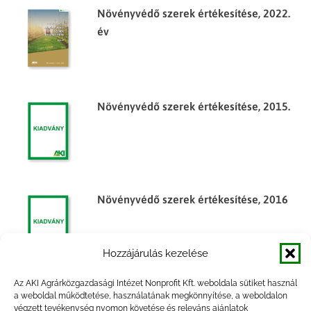
Növényvédő szerek értékesítése, 2022.
év
Növényvédő szerek értékesítése, 2015.
Növényvédő szerek értékesítése, 2016
Hozzájárulás kezelése
Az AKI Agrárközgazdasági Intézet Nonprofit Kft. weboldala sütiket használ
Egyes élelmiszeripari termékek
a weboldal működtetése, használatának megkönnyítése, a weboldalon
végzett tevékenység nyomon követése és releváns ajánlatok
árumérlege, 2012. év