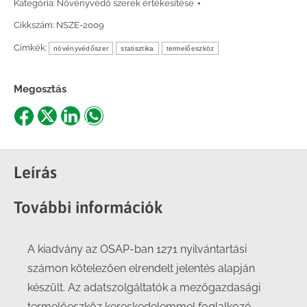
Kategória:
Növényvédő szerek értékesítése
Cikkszám:
NSZE-2009
Címkék:
növényvédőszer
statisztika
termelőeszköz
Megosztás
Share
Share
Share
Share
on
on
on
on
Facebook
X
LinkedIn
WhatsApp
Leírás
További információk
A kiadvány az OSAP-ban 1271 nyilvántartási
számon kötelezően elrendelt jelentés alapján
készült. Az adatszolgáltatók a mezőgazdasági
termelőeszköz kereskedelemmel foglalkozó