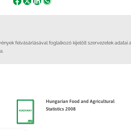
Share
Share
Share
Share
on
on
on
on
Facebook
X
LinkedIn
WhatsApp
ények felvásárlásával foglalkozó kijelölt szervezetek adata
a.
Hungarian Food and Agricultural
Statistics 2008