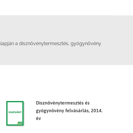
i alapján a dísznövénytermesztés, gyógynövény
Dísznövénytermesztés és
gyógynövény felvásárlás, 2014.
év