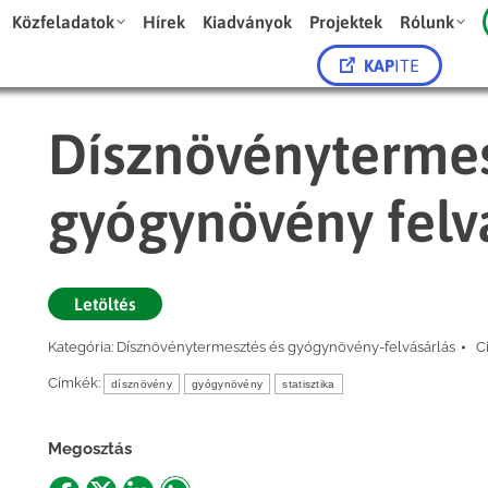
Közfeladatok
Hírek
Kiadványok
Projektek
Rólunk
KAP
ITE
Dísznövénytermes
gyógynövény felvá
Letöltés
Kategória:
Dísznövénytermesztés és gyógynövény-felvásárlás
C
Címkék:
dísznövény
gyógynövény
statisztika
Megosztás