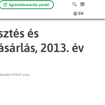
Agrárinformációs portál
EN
ztés és
sárlás, 2013. év
ikkszám:
DTGYF-2013