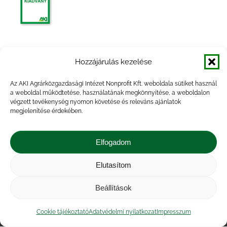
Agrárpiaci jelentések – Baromfi
Hozzájárulás kezelése
Az AKI Agrárközgazdasági Intézet Nonprofit Kft. weboldala sütiket használ
a weboldal működtetése, használatának megkönnyítése, a weboldalon
végzett tevékenység nyomon követése és releváns ajánlatok
megjelenítése érdekében.
Agrárpiaci jelentések – Baromfi
Elfogadom
Elutasítom
Beállítások
Impresszum
|
Kapcsolat
|
Jogi nyilatkozat
|
Közérdekű adatok
|
Adatvédelmi nyilatkozat
|
Cookie tájékoztató
Adatvédelmi nyilatkozat
Impresszum
Akadálymentesítési nyilatkozat
|
Cookie