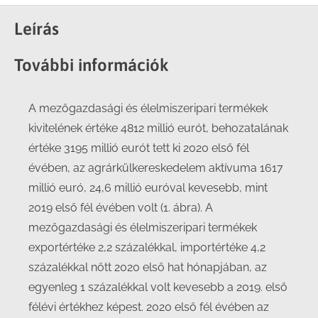
on
on
on
on
Facebook
X
LinkedIn
WhatsApp
Leírás
További információk
A mezőgazdasági és élelmiszeripari termékek
kivitelének értéke 4812 millió eurót, behozatalának
értéke 3195 millió eurót tett ki 2020 első fél
évében, az agrárkülkereskedelem aktívuma 1617
millió euró, 24,6 millió euróval kevesebb, mint
2019 első fél évében volt (1. ábra). A
mezőgazdasági és élelmiszeripari termékek
exportértéke 2,2 százalékkal, importértéke 4,2
százalékkal nőtt 2020 első hat hónapjában, az
egyenleg 1 százalékkal volt kevesebb a 2019. első
félévi értékhez képest. 2020 első fél évében az