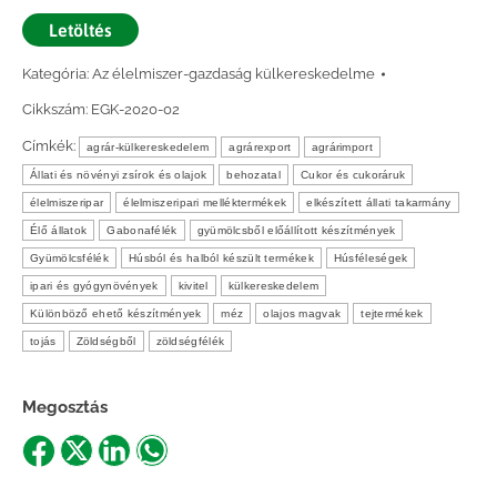
Letöltés
Kategória:
Az élelmiszer-gazdaság külkereskedelme
Cikkszám:
EGK-2020-02
Címkék:
agrár-külkereskedelem
agrárexport
agrárimport
Állati és növényi zsírok és olajok
behozatal
Cukor és cukoráruk
élelmiszeripar
élelmiszeripari melléktermékek
elkészített állati takarmány
Élő állatok
Gabonafélék
gyümölcsből előállított készítmények
Gyümölcsfélék
Húsból és halból készült termékek
Húsféleségek
ipari és gyógynövények
kivitel
külkereskedelem
Különböző ehető készítmények
méz
olajos magvak
tejtermékek
tojás
Zöldségből
zöldségfélék
Megosztás
Share
Share
Share
Share