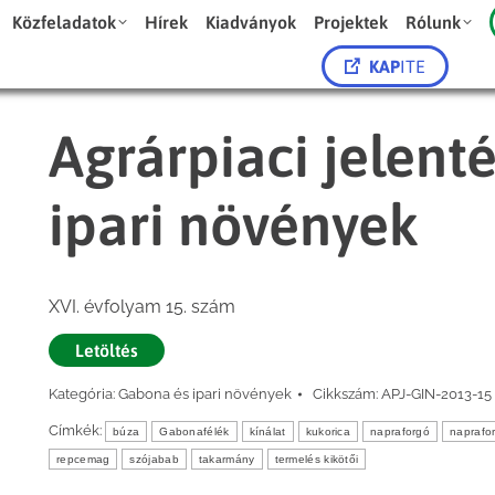
Közfeladatok
Hírek
Kiadványok
Projektek
Rólunk
KAP
ITE
Agrárpiaci jelent
ipari növények
XVI. évfolyam 15. szám
Letöltés
Kategória:
Gabona és ipari növények
Cikkszám:
APJ-GIN-2013-15
Címkék:
búza
Gabonafélék
kínálat
kukorica
napraforgó
naprafo
repcemag
szójabab
takarmány
termelés kikötői