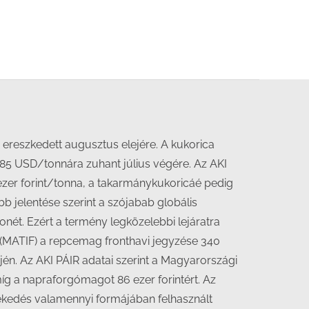
 ereszkedett augusztus elejére. A kukorica
 185 USD/tonnára zuhant július végére. Az AKI
ezer forint/tonna, a takarmánykukoricáé pedig
bb jelentése szerint a szójabab globális
onét. Ezért a termény legközelebbi lejáratra
n (MATIF) a repcemag fronthavi jegyzése 340
jén. Az AKI PÁIR adatai szerint a Magyarországi
 míg a napraforgómagot 86 ezer forintért. Az
zlekedés valamennyi formájában felhasznált