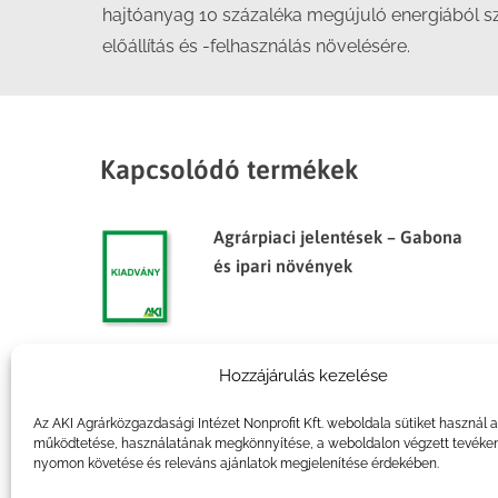
hajtóanyag 10 százaléka megújuló energiából szá
előállítás és -felhasználás növelésére.
Kapcsolódó termékek
Agrárpiaci jelentések – Gabona
és ipari növények
Hozzájárulás kezelése
Agrárpiaci jelentések – Gabona
és ipari növények
Az AKI Agrárközgazdasági Intézet Nonprofit Kft. weboldala sütiket használ 
működtetése, használatának megkönnyítése, a weboldalon végzett tevéke
nyomon követése és releváns ajánlatok megjelenítése érdekében.