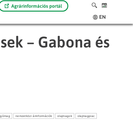
Agrárinformációs portál
EN
ések – Gabona és
rgómag
nemzetközi árinformációk
olajmagok
olajmagpiac