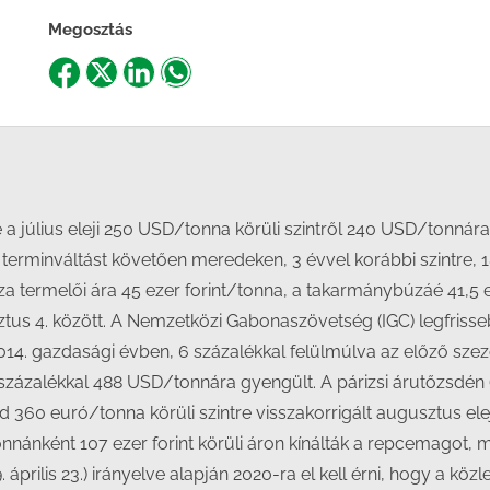
Megosztás
Share
Share
Share
Share
on
on
on
on
Facebook
X
LinkedIn
WhatsApp
 a július eleji 250 USD/tonna körüli szintről 240 USD/tonnára
i terminváltást követően meredeken, 3 évvel korábbi szintre,
a termelői ára 45 ezer forint/tonna, a takarmánybúzáé 41,5 
usztus 4. között. A Nemzetközi Gabonaszövetség (IGC) legfrisse
2014. gazdasági évben, 6 százalékkal felülmúlva az előző szez
 16 százalékkal 488 USD/tonnára gyengült. A párizsi árutőzsdé
 360 euró/tonna körüli szintre visszakorrigált augusztus ele
 tonnánként 107 ezer forint körüli áron kínálták a repcemagot,
rilis 23.) irányelve alapján 2020-ra el kell érni, hogy a kö