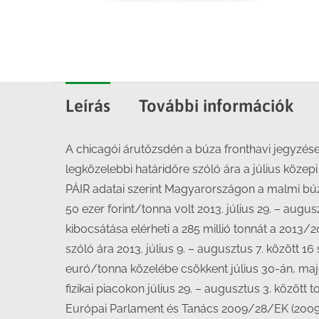
Leírás
További információk
A chicagói árutőzsdén a búza fronthavi jegyzése
legközelebbi határidőre szóló ára a július közep
PÁIR adatai szerint Magyarországon a malmi búz
50 ezer forint/tonna volt 2013. július 29. – aug
kibocsátása elérheti a 285 millió tonnát a 2013/
szóló ára 2013. július 9. – augusztus 7. között
euró/tonna közelébe csökkent július 30-án, majd
fizikai piacokon július 29. – augusztus 3. között
Európai Parlament és Tanács 2009/28/EK (2009. áp