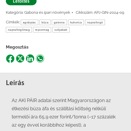
Letöltés
Kategória:
Gabona és ipari növények
Cikkszám:
APJ-GIN-2024-09
Címkék:
agrárpiac
búza
gabona
kukorica
napraforgó
napraforgómag
repcemag
szójabab
Megosztás
Share
Share
Share
Share
on
on
on
on
Facebook
X
LinkedIn
WhatsApp
Leírás
Az AKI PÁIR adatai szerint Magyarországon az
étkezési búza áfa és szállítási költség nélküli
termelői ára 65,9 ezer forint/tonna (–17 százalék
az egy évvel korábbihoz képest), a