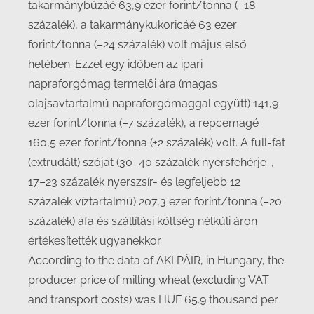
takarmánybúzáé 63,9 ezer forint/tonna (–18
százalék), a takarmánykukoricáé 63 ezer
forint/tonna (–24 százalék) volt május első
hetében. Ezzel egy időben az ipari
napraforgómag termelői ára (magas
olajsavtartalmú napraforgómaggal együtt) 141,9
ezer forint/tonna (–7 százalék), a repcemagé
160,5 ezer forint/tonna (+2 százalék) volt. A full-fat
(extrudált) szóját (30–40 százalék nyersfehérje-,
17–23 százalék nyerszsír- és legfeljebb 12
százalék víztartalmú) 207,3 ezer forint/tonna (–20
százalék) áfa és szállítási költség nélküli áron
értékesítették ugyanekkor.
According to the data of AKI PÁIR, in Hungary, the
producer price of milling wheat (excluding VAT
and transport costs) was HUF 65.9 thousand per