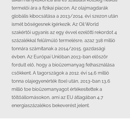
termelői ára a fizikai piacon. Az olajmagdarák
globális kibocsátása a 2013/2014. évi szezon után
ismét bőségesnek ígérkezik. Az Oil World
szakértői ugyanis az egy évvel ezelőtti rekordot 4
százalékkal felülmúló termelésre, azaz 318 millió
tonnára számítanak a 2014/2015. gazdasági
évben. Az Európai Unióban 2013-ban először
fordult elő, hogy a bioüzemanyag felhasználása
csökkent. A tagországok a 2012. évi 14,6 millió
tonna olajegyenérték (toe) után, 2013-ban 13,6
millió toe bioüzemanyagot értékesítettek a
töltőállomásokon, ami az EU átlagában 4,7
energiaszázalékos bekeverést jelent.