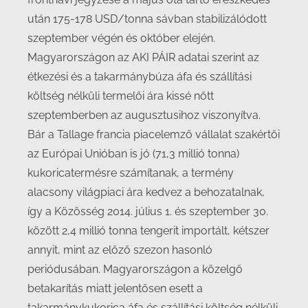
után 175-178 USD/tonna sávban stabilizálódott
szeptember végén és október elején.
Magyarországon az AKI PÁIR adatai szerint az
étkezési és a takarmánybúza áfa és szállítási
költség nélküli termelői ára kissé nőtt
szeptemberben az augusztusihoz viszonyítva.
Bár a Tallage francia piacelemző vállalat szakértői
az Európai Unióban is jó (71,3 millió tonna)
kukoricatermésre számítanak, a termény
alacsony világpiaci ára kedvez a behozatalnak,
így a Közösség 2014. július 1. és szeptember 30.
között 2,4 millió tonna tengerit importált, kétszer
annyit, mint az előző szezon hasonló
periódusában. Magyarországon a közelgő
betakarítás miatt jelentősen esett a
takarmánykukorica áfa és szállítási költség nélküli