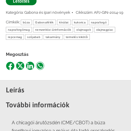
Letöltés
Kategória:
Gabona és ipari növények
Cikkszám:
APJ-GIN-2014-19
Címkék:
búza
Gabonafélék
kínálat
kukorica
napraforgó
napraforgómag
nemzetközi árinformációk
olajmagok
olajmagpiac
repcemag
szójabab
takarmány
termelés kikötői
Megosztás
Share
Share
Share
Share
on
on
on
on
Facebook
X
LinkedIn
WhatsApp
Leírás
További információk
A chicagói árutőzsdén (CME/CBOT) a búza
fronthavi jegyzése a május óta tartó ereszkedés