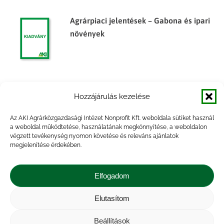
Agrárpiaci jelentések – Gabona és ipari
növények
Főbb termények és termékek
Hozzájárulás kezelése
készletalakulása, 2014. félév
Az AKI Agrárközgazdasági Intézet Nonprofit Kft. weboldala sütiket használ
a weboldal működtetése, használatának megkönnyítése, a weboldalon
végzett tevékenység nyomon követése és releváns ajánlatok
megjelenítése érdekében.
Főbb termények és termékek
készletalakulása, 2014. év
Elfogadom
Elutasítom
Beállítások