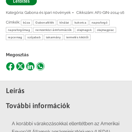
Letöltés
Kategória:
Gabona és ipari növények
Cikkszám:
APJ-GIN-2014-16
Címkék:
búza
Gabonafélék
kínálat
kukorica
napraforgó
napraforgómag
nemzetközi árinformációk
olajmagok
olajmagpiac
repcemag
szójabab
takarmány
termelés kikötői
Megosztás
Share
Share
Share
Share
on
on
on
on
Facebook
X
LinkedIn
WhatsApp
Leírás
További információk
A korábbi várakozásokkal ellentétben az Amerikai
Egyesült Államok agrárminisztériuma (USDA)