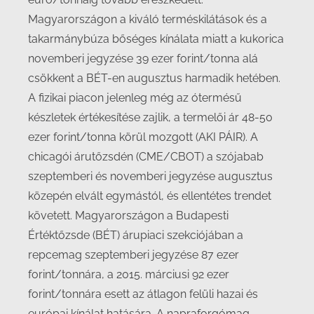
Magyarországon a kiváló terméskilátások és a
takarmánybúza bőséges kínálata miatt a kukorica
novemberi jegyzése 39 ezer forint/tonna alá
csökkent a BÉT-en augusztus harmadik hetében.
A fizikai piacon jelenleg még az ótermésű
készletek értékesítése zajlik, a termelői ár 48-50
ezer forint/tonna körül mozgott (AKI PÁIR). A
chicagói árutőzsdén (CME/CBOT) a szójabab
szeptemberi és novemberi jegyzése augusztus
közepén elvált egymástól, és ellentétes trendet
követett. Magyarországon a Budapesti
Értéktőzsde (BÉT) árupiaci szekciójában a
repcemag szeptemberi jegyzése 87 ezer
forint/tonnára, a 2015. márciusi 92 ezer
forint/tonnára esett az átlagon felüli hazai és
európai kínálat hatására. A napraforgómag