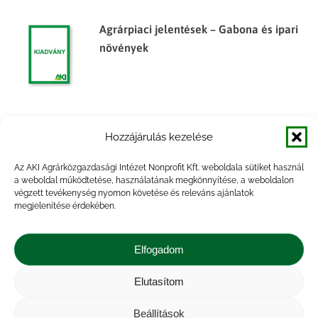
Agrárpiaci jelentések – Gabona és ipari
növények
Agrárpiaci jelentések – Gabona és ipari
Hozzájárulás kezelése
növények
Az AKI Agrárközgazdasági Intézet Nonprofit Kft. weboldala sütiket használ
a weboldal működtetése, használatának megkönnyítése, a weboldalon
végzett tevékenység nyomon követése és releváns ajánlatok
megjelenítése érdekében.
Agrárpiaci jelentések – Gabona és ipari
növények
Elfogadom
Elutasítom
Beállítások