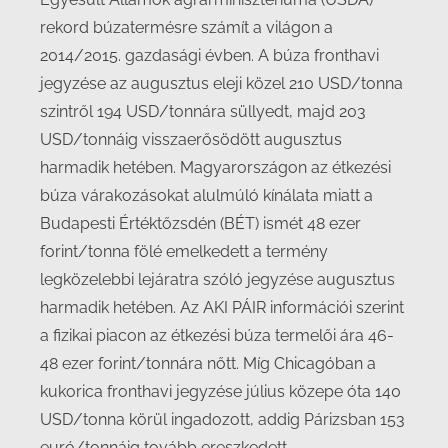
rekord búzatermésre számít a világon a
2014/2015. gazdasági évben. A búza fronthavi
jegyzése az augusztus eleji közel 210 USD/tonna
szintről 194 USD/tonnára süllyedt, majd 203
USD/tonnáig visszaerősödött augusztus
harmadik hetében. Magyarországon az étkezési
búza várakozásokat alulmúló kínálata miatt a
Budapesti Értéktőzsdén (BÉT) ismét 48 ezer
forint/tonna fölé emelkedett a termény
legközelebbi lejáratra szóló jegyzése augusztus
harmadik hetében. Az AKI PÁIR információi szerint
a fizikai piacon az étkezési búza termelői ára 46-
48 ezer forint/tonnára nőtt. Míg Chicagóban a
kukorica fronthavi jegyzése július közepe óta 140
USD/tonna körül ingadozott, addig Párizsban 153
euró/tonnáig tovább ereszkedett.