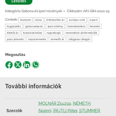
Letöltés
Kategória:
Gabona és ipari növények
Cikkszám:
APJ-GIN-2010-19
Címkék:
bioüzem
búza
értékesítési ár
európai unió
export
fogyasztás
gabonaimport
ipari növény
kereskedelem
kereslet
kikötői ár
kukoricakínálat
napraforgó
nemzetközi árinformációk
piaci jelentés
repcetermelés
termelői ár
világpiaci átlagár
Megosztás
Share
Share
Share
Share
on
on
on
on
Facebook
X
LinkedIn
WhatsApp
További információk
MOLNÁR Zsuzsa
,
NÉMETH
Szerzők
Noémi
,
PÁJTLI Péter
,
STUMMER