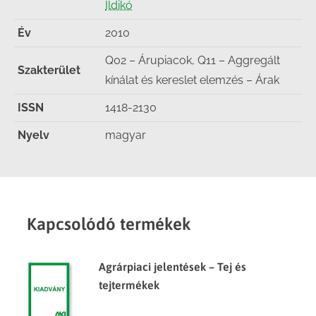
Ildikó
Év
2010
Q02 – Árupiacok, Q11 – Aggregált
Szakterület
kínálat és kereslet elemzés – Árak
ISSN
1418-2130
Nyelv
magyar
Kapcsolódó termékek
Agrárpiaci jelentések – Tej és
tejtermékek