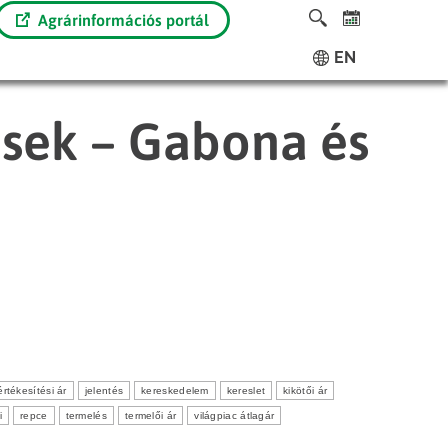
Agrárinformációs portál
EN
ések – Gabona és
értékesítési ár
jelentés
kereskedelem
kereslet
kikötői ár
i
repce
termelés
termelői ár
világpiac átlagár