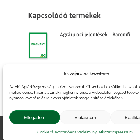
Kapcsolódó termékek
Agrárpiaci jelentések – Baromfi
Hozzájárulás kezelése
Agrárpiaci jelentések – Baromfi
Az AKI Agrárközgazdasági Intézet Nonprofit Kft. weboldala sütiket használ 
működtetése, használatának megkönnyítése, a weboldalon végzett tevéke
nyomon követése és releváns ajánlatok megjelenítése érdekében.
Elfogadom
Elutasítom
Beállít
Impresszum
|
Kapcsolat
|
Jogi ny
Cookie tájékoztató
Adatvédelmi nyilatkozat
Impresszum