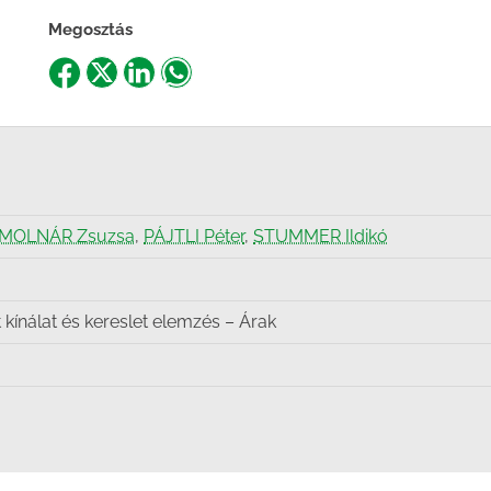
Megosztás
Share
Share
Share
Share
on
on
on
on
Facebook
X
LinkedIn
WhatsApp
MOLNÁR Zsuzsa
,
PÁJTLI Péter
,
STUMMER Ildikó
kínálat és kereslet elemzés – Árak