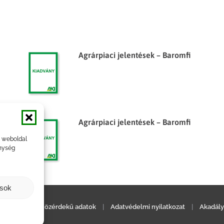
Agrárpiaci jelentések – Baromfi
Agrárpiaci jelentések – Baromfi
a weboldal
nység
ások
ilatkozat
|
Közérdekű adatok
|
Adatvédelmi nyilatkozat
|
Akadály