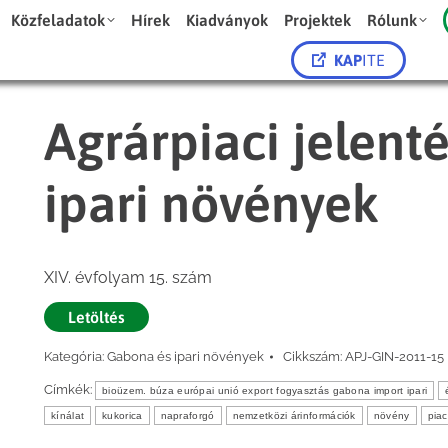
Közfeladatok
Hírek
Kiadványok
Projektek
Rólunk
KAP
ITE
Agrárpiaci jelent
ipari növények
XIV. évfolyam 15. szám
Letöltés
Kategória:
Gabona és ipari növények
Cikkszám:
APJ-GIN-2011-15
Címkék:
bioüzem. búza európai unió export fogyasztás gabona import ipari
kínálat
kukorica
napraforgó
nemzetközi árinformációk
növény
piac