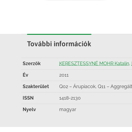
További információk
Szerzők
KERESZTESSYNÉ MOHR Katalin
,
Év
2011
Szakterület
Q02 – Árupiacok, Q11 – Aggregált 
ISSN
1418-2130
Nyelv
magyar