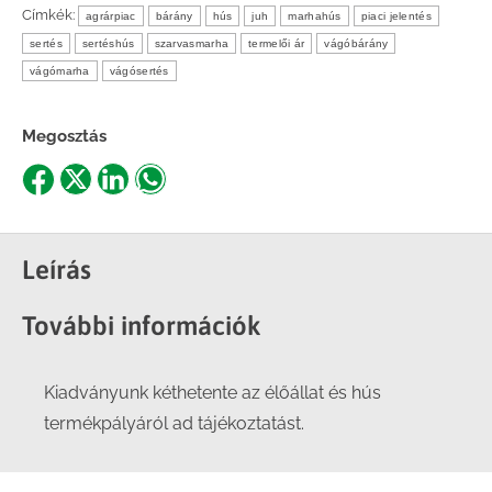
Címkék:
agrárpiac
bárány
hús
juh
marhahús
piaci jelentés
sertés
sertéshús
szarvasmarha
termelői ár
vágóbárány
vágómarha
vágósertés
Megosztás
Share
Share
Share
Share
on
on
on
on
Facebook
X
LinkedIn
WhatsApp
Leírás
További információk
Kiadványunk kéthetente az élőállat és hús
termékpályáról ad tájékoztatást.