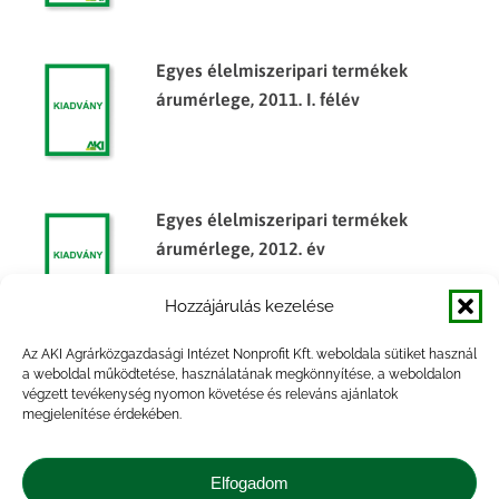
Egyes élelmiszeripari termékek
árumérlege, 2011. I. félév
Egyes élelmiszeripari termékek
árumérlege, 2012. év
Hozzájárulás kezelése
Az AKI Agrárközgazdasági Intézet Nonprofit Kft. weboldala sütiket használ
Egyes élelmiszeripari termékek
a weboldal működtetése, használatának megkönnyítése, a weboldalon
végzett tevékenység nyomon követése és releváns ajánlatok
árumérlege, 2014. félév
megjelenítése érdekében.
Elfogadom