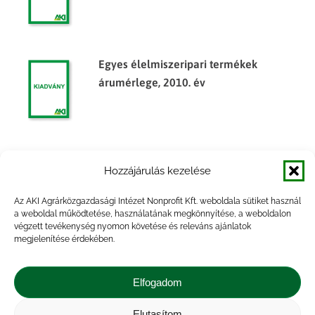
Egyes élelmiszeripari termékek
árumérlege, 2010. év
Egyes élelmiszeripari termékek
Hozzájárulás kezelése
árumérlege, 2012. I. félév
Az AKI Agrárközgazdasági Intézet Nonprofit Kft. weboldala sütiket használ
a weboldal működtetése, használatának megkönnyítése, a weboldalon
végzett tevékenység nyomon követése és releváns ajánlatok
megjelenítése érdekében.
Egyes élelmiszeripari termékek
árumérlege, 2014. év
Elfogadom
Elutasítom