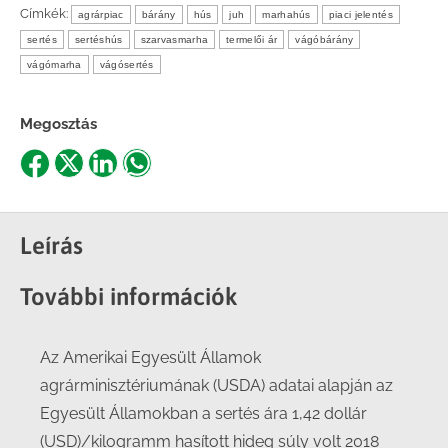
Címkék:
agrárpiac
bárány
hús
juh
marhahús
piaci jelentés
sertés
sertéshús
szarvasmarha
termelői ár
vágóbárány
vágómarha
vágósertés
Megosztás
Share
Share
Share
Share
on
on
on
on
Facebook
X
LinkedIn
WhatsApp
Leírás
További információk
Az Amerikai Egyesült Államok
agrárminisztériumának (USDA) adatai alapján az
Egyesült Államokban a sertés ára 1,42 dollár
(USD)/kilogramm hasított hideg súly volt 2018