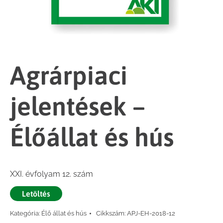
Agrárpiaci
jelentések –
Élőállat és hús
XXI. évfolyam 12. szám
Letöltés
Kategória:
Élő állat és hús
Cikkszám:
APJ-EH-2018-12