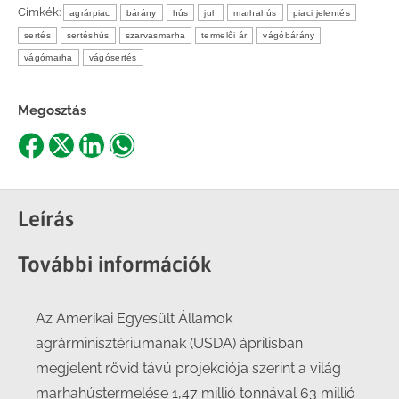
Címkék:
agrárpiac
bárány
hús
juh
marhahús
piaci jelentés
sertés
sertéshús
szarvasmarha
termelői ár
vágóbárány
vágómarha
vágósertés
Megosztás
Share
Share
Share
Share
on
on
on
on
Facebook
X
LinkedIn
WhatsApp
Leírás
További információk
Az Amerikai Egyesült Államok
agrárminisztériumának (USDA) áprilisban
megjelent rövid távú projekciója szerint a világ
marhahústermelése 1,47 millió tonnával 63 millió