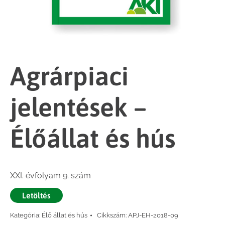
Agrárpiaci
jelentések –
Élőállat és hús
XXI. évfolyam 9. szám
Letöltés
Kategória:
Élő állat és hús
Cikkszám:
APJ-EH-2018-09