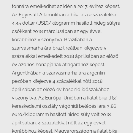
tonnára emelkedhet az idén a 2017. évihez képest.
Az Egyesült Államokban a bika ára 2 százalékkal
4,45 dollár (USD)/kilogramm hasított hideg súlyra
csökkent 2018 márciusában az egy évvel
korábbihoz viszonyítva. Brazíliában a
szarvasmarha ára brazil reálban kifejezve 5
százalékkal emelkedett 2018 áprilisában az előző
év azonos hónapjának átlagárához képest.
Argentínában a szarvasmarha ára argentin
pezóban kifejezve 4 százalékkal nőtt 2018
áprilisában az előző év hasonló időszakához
viszonyítva. Az Európai Unióban a fiatal bika „R3”
kereskedelmi osztály vágóhídi belépési ára 3,86
euró/kilogramm hasított hideg súly volt 2018
áprilisában, 4 százalékkal nőtt az egy évvel
korábbihoz képest. Magyarországon a fiatal bika