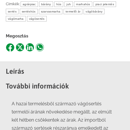
Címkék:
agrárpiac
bárány
hús
juh
marhahús
piaci jelentés
sertés
sertéshús
szarvasmarha
termelői ár
vágóbárány
vágómarha
vágósertés
Megosztás
Share
Share
Share
Share
on
on
on
on
Facebook
X
LinkedIn
WhatsApp
Leírás
További információk
A hazai termelésből származó vágósertés
termelői árának növekedése megállt, az elmúlt
két hétben csökkentek az árak. Az importból
származó sertések részaránya emelkedett az