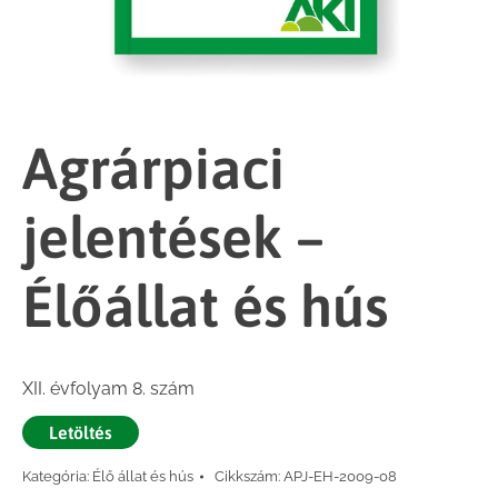
Agrárpiaci
jelentések –
Élőállat és hús
XII. évfolyam 8. szám
Letöltés
Kategória:
Élő állat és hús
Cikkszám:
APJ-EH-2009-08