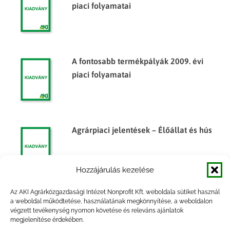
piaci folyamatai
A fontosabb termékpályák 2009. évi
piaci folyamatai
Agrárpiaci jelentések – Élőállat és hús
Hozzájárulás kezelése
Az AKI Agrárközgazdasági Intézet Nonprofit Kft. weboldala sütiket használ
Egyes élelmiszeripari termékek
a weboldal működtetése, használatának megkönnyítése, a weboldalon
végzett tevékenység nyomon követése és releváns ajánlatok
árumérlege, 2012. I. félév
megjelenítése érdekében.