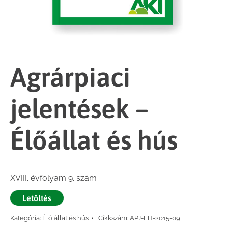
Agrárpiaci
jelentések –
Élőállat és hús
XVIII. évfolyam 9. szám
Letöltés
Kategória:
Élő állat és hús
Cikkszám:
APJ-EH-2015-09