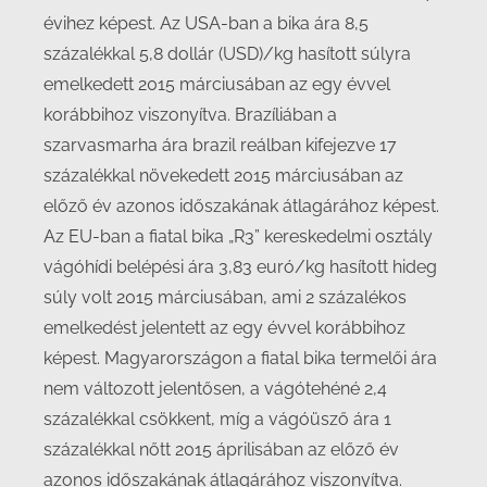
évihez képest. Az USA-ban a bika ára 8,5
százalékkal 5,8 dollár (USD)/kg hasított súlyra
emelkedett 2015 márciusában az egy évvel
korábbihoz viszonyítva. Brazíliában a
szarvasmarha ára brazil reálban kifejezve 17
százalékkal növekedett 2015 márciusában az
előző év azonos időszakának átlagárához képest.
Az EU-ban a fiatal bika „R3” kereskedelmi osztály
vágóhídi belépési ára 3,83 euró/kg hasított hideg
súly volt 2015 márciusában, ami 2 százalékos
emelkedést jelentett az egy évvel korábbihoz
képest. Magyarországon a fiatal bika termelői ára
nem változott jelentősen, a vágótehéné 2,4
százalékkal csökkent, míg a vágóüsző ára 1
százalékkal nőtt 2015 áprilisában az előző év
azonos időszakának átlagárához viszonyítva.