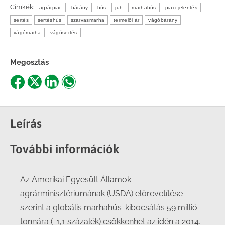
Címkék:
agrárpiac
bárány
hús
juh
marhahús
piaci jelentés
sertés
sertéshús
szarvasmarha
termelői ár
vágóbárány
vágómarha
vágósertés
Megosztás
Share
Share
Share
Share
on
on
on
on
Facebook
X
LinkedIn
WhatsApp
Leírás
További információk
Az Amerikai Egyesült Államok
agrárminisztériumának (USDA) előrevetítése
szerint a globális marhahús-kibocsátás 59 millió
tonnára (-1,1 százalék) csökkenhet az idén a 2014.