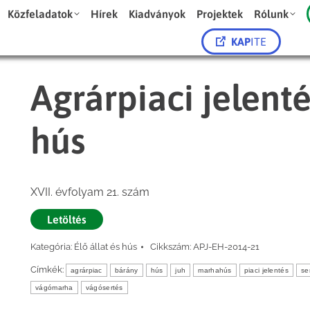
Közfeladatok
Hírek
Kiadványok
Projektek
Rólunk
KAP
ITE
Agrárpiaci jelenté
hús
XVII. évfolyam 21. szám
Letöltés
Kategória:
Élő állat és hús
Cikkszám:
APJ-EH-2014-21
Címkék:
agrárpiac
bárány
hús
juh
marhahús
piaci jelentés
se
vágómarha
vágósertés