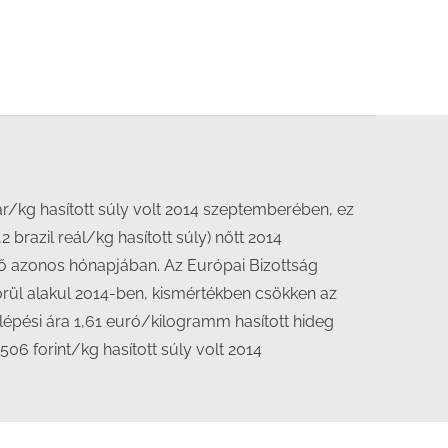
ár/kg hasított súly volt 2014 szeptemberében, ez
 brazil reál/kg hasított súly) nőtt 2014
ő azonos hónapjában. Az Európai Bizottság
örül alakul 2014-ben, kismértékben csökken az
lépési ára 1,61 euró/kilogramm hasított hideg
06 forint/kg hasított súly volt 2014