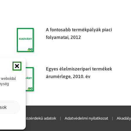
A fontosabb termékpályák piaci
folyamatai, 2012
Egyes élelmiszeripari termékek
árumérlege, 2010. év
a weboldal
nység
ások
ilatkozat
|
Közérdekű adatok
|
Adatvédelmi nyilatkozat
|
Akadály