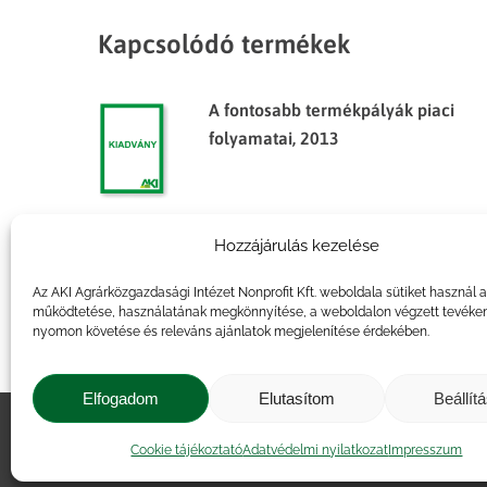
Kapcsolódó termékek
A fontosabb termékpályák piaci
folyamatai, 2013
Hozzájárulás kezelése
Agrárpiaci jelentések – Élőállat
és hús
Az AKI Agrárközgazdasági Intézet Nonprofit Kft. weboldala sütiket használ 
működtetése, használatának megkönnyítése, a weboldalon végzett tevéke
nyomon követése és releváns ajánlatok megjelenítése érdekében.
Elfogadom
Elutasítom
Beállít
Impresszum
|
Kapcsolat
|
Jogi ny
Cookie tájékoztató
Adatvédelmi nyilatkozat
Impresszum