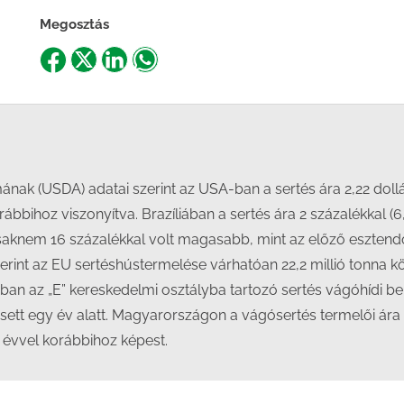
Megosztás
Share
Share
Share
Share
on
on
on
on
Facebook
X
LinkedIn
WhatsApp
nak (USDA) adatai szerint az USA-ban a sertés ára 2,22 doll
bbihoz viszonyítva. Brazíliában a sertés ára 2 százalékkal (6,2
aknem 16 százalékkal volt magasabb, mint az előző esztend
erint az EU sertéshústermelése várhatóan 22,2 millió tonna k
an az „E” kereskedelmi osztályba tartozó sertés vágóhídi be
ett egy év alatt. Magyarországon a vágósertés termelői ára 5
 évvel korábbihoz képest.