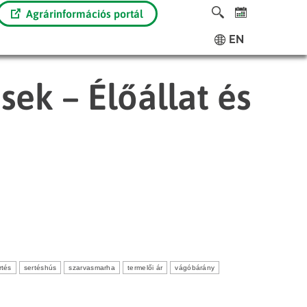
Agrárinformációs portál
EN
sek – Élőállat és
rtés
sertéshús
szarvasmarha
termelői ár
vágóbárány