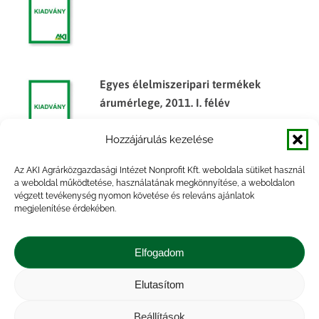
Egyes élelmiszeripari termékek
árumérlege, 2011. I. félév
Hozzájárulás kezelése
Az AKI Agrárközgazdasági Intézet Nonprofit Kft. weboldala sütiket használ
Egyes élelmiszeripari termékek
a weboldal működtetése, használatának megkönnyítése, a weboldalon
végzett tevékenység nyomon követése és releváns ajánlatok
árumérlege, 2010. I. félév
megjelenítése érdekében.
Elfogadom
Elutasítom
Impresszum
|
Kapcsolat
|
Jogi nyilatkozat
|
Közérdekű adatok
|
Adatvédelmi nyilatkozat
|
Beállítások