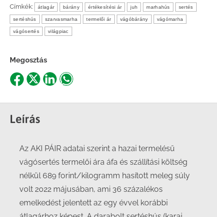
Címkék:
átlagár
bárány
értékesítési ár
juh
marhahús
sertés
sertéshús
szarvasmarha
termelői ár
vágóbárány
vágómarha
vágósertés
világpiac
Megosztás
Share
Share
Share
Share
on
on
on
on
Facebook
X
LinkedIn
WhatsApp
Leírás
Az AKI PÁIR adatai szerint a hazai termelésű
vágósertés termelői ára áfa és szállítási költség
nélkül 689 forint/kilogramm hasított meleg súly
volt 2022 májusában, ami 36 százalékos
emelkedést jelentett az egy évvel korábbi
átlagárhoz képest. A darabolt sertéshús (karaj,