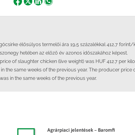
Share
Share
Share
Share
on
on
on
on
Facebook
X
LinkedIn
WhatsApp
ócsirke élősúlyos termelői ára 19,5 százalékkal 412,7 forint
uszonegy hetében az előző év azonos időszakához képest.
rice of slaughter chicken (live weight) was HUF 412.7 per kil
s in the same weeks of the previous year. The producer price 
t was in the same weeks of the previous year.
Agrárpiaci jelentések – Baromfi