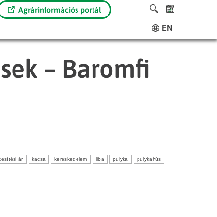
Agrárinformációs portál
EN
ések – Baromfi
kesítési ár
kacsa
kereskedelem
liba
pulyka
pulykahús