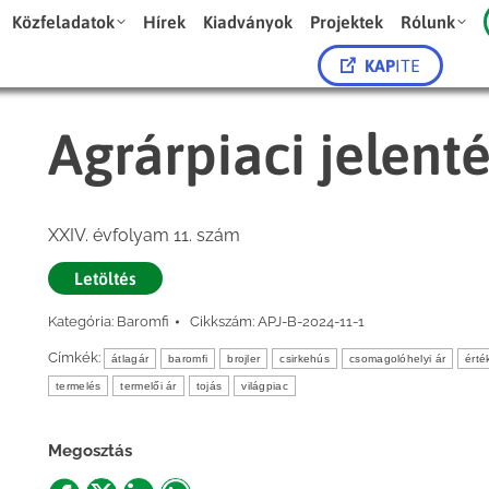
Közfeladatok
Hírek
Kiadványok
Projektek
Rólunk
KAP
ITE
Agrárpiaci jelent
XXIV. évfolyam 11. szám
Letöltés
Kategória:
Baromfi
Cikkszám:
APJ-B-2024-11-1
Címkék:
átlagár
baromfi
brojler
csirkehús
csomagolóhelyi ár
érté
termelés
termelői ár
tojás
világpiac
Megosztás