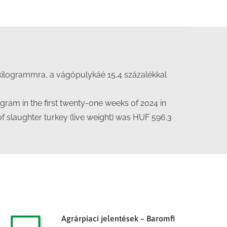
/kilogrammra, a vágópulykáé 15,4 százalékkal
ogram in the first twenty-one weeks of 2024 in
of slaughter turkey (live weight) was HUF 596.3
Agrárpiaci jelentések – Baromfi