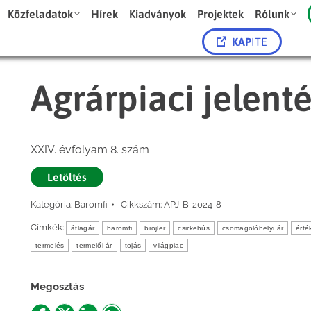
Közfeladatok
Hírek
Kiadványok
Projektek
Rólunk
KAP
ITE
Agrárpiaci jelent
XXIV. évfolyam 8. szám
Letöltés
Kategória:
Baromfi
Cikkszám:
APJ-B-2024-8
Címkék:
átlagár
baromfi
brojler
csirkehús
csomagolóhelyi ár
érté
termelés
termelői ár
tojás
világpiac
Megosztás