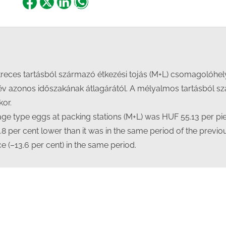
Share
Share
Share
Share
on
on
on
on
Facebook
X
LinkedIn
WhatsApp
reces tartásból származó étkezési tojás (M+L) csomagolóhelyi 
 év azonos időszakának átlagárától. A mélyalmos tartásból s
kor.
cage type eggs at packing stations (M+L) was HUF 55.13 per pi
6.8 per cent lower than it was in the same period of the previo
 (–13.6 per cent) in the same period.