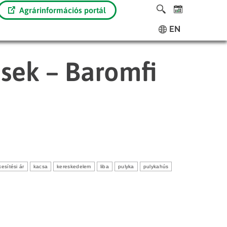
Agrárinformációs portál
EN
ések – Baromfi
kesítési ár
kacsa
kereskedelem
liba
pulyka
pulykahús