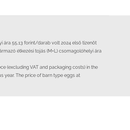
ára 55,13 forint/darab volt 2024 első tizenöt
zármazó étkezési tojás (M+L) csomagolóhelyi ára
ece (excluding VAT and packaging costs) in the
us year. The price of barn type eggs at