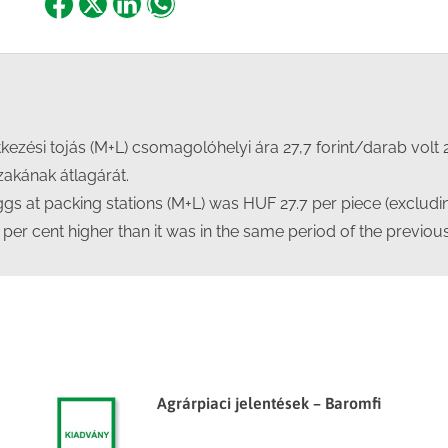
Share
Share
Share
Share
on
on
on
on
Facebook
X
LinkedIn
WhatsApp
ezési tojás (M+L) csomagolóhelyi ára 27,7 forint/darab volt 
zakának átlagárát.
ggs at packing stations (M+L) was HUF 27.7 per piece (excludin
per cent higher than it was in the same period of the previous
Agrárpiaci jelentések – Baromfi