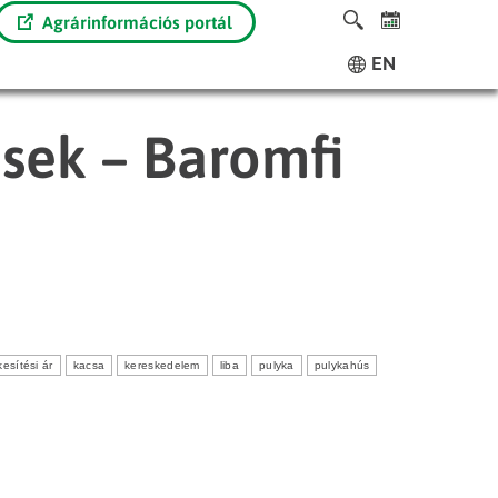
Agrárinformációs portál
EN
ések – Baromfi
kesítési ár
kacsa
kereskedelem
liba
pulyka
pulykahús