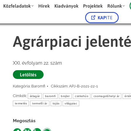
Közfeladatok
Hírek
Kiadványok
Projektek
Rólunk
KAP
ITE
Agrárpiaci jelent
XXI. évfolyam 22. szám
Letöltés
Kategória:
Baromfi
Cikkszám:
APJ-B-2021-22-1
Címkék:
átlagár
baromfi
brojler
csirkehús
csomagolóhelyi ár
érté
termelés
termelői ár
tojás
világpiac
Megosztás