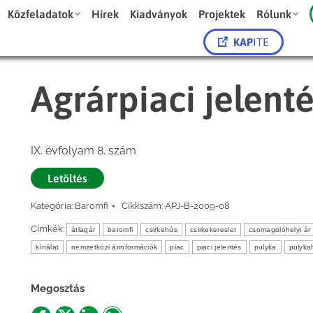
Közfeladatok
Hírek
Kiadványok
Projektek
Rólunk
KAP
ITE
Agrárpiaci jelent
IX. évfolyam 8. szám
Letöltés
Kategória:
Baromfi
Cikkszám:
APJ-B-2009-08
Címkék:
átlagár
baromfi
csirkehús
csirkekereslet
csomagolóhelyi ár
kínálat
nemzetközi árinformációk
piac
piaci jelentés
pulyka
pulyka
Megosztás