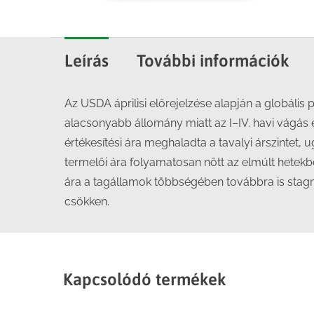
Leírás
További információk
Az USDA áprilisi előrejelzése alapján a globál
alacsonyabb állomány miatt az I–IV. havi vágás 
értékesítési ára meghaladta a tavalyi árszintet,
termelői ára folyamatosan nőtt az elmúlt hetekb
ára a tagállamok többségében továbbra is stagn
csökken.
Kapcsolódó termékek