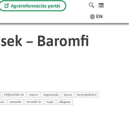
Agrárinformációs portál
EN
ések – Baromfi
értékesítési ár
export
fogyasztás
kacsa
kereskedelem
hús
termelés
termelői ár
tojás
világpiac