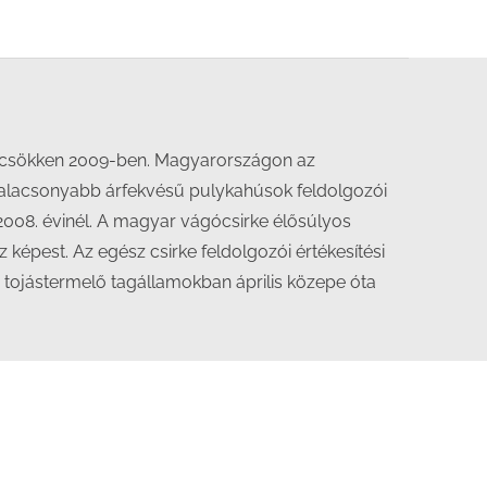
nt csökken 2009-ben. Magyarországon az
Az alacsonyabb árfekvésű pulykahúsok feldolgozói
 2008. évinél. A magyar vágócsirke élősúlyos
képest. Az egész csirke feldolgozói értékesítési
 tojástermelő tagállamokban április közepe óta