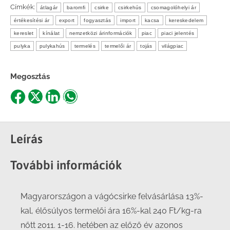
Címkék:
átlagár
baromfi
csirke
csirkehús
csomagolóhelyi ár
értékesítési ár
export
fogyasztás
import
kacsa
kereskedelem
kereslet
kínálat
nemzetközi árinformációk
piac
piaci jelentés
pulyka
pulykahús
termelés
termelői ár
tojás
világpiac
Megosztás
Share
Share
Share
Share
on
on
on
on
Facebook
X
LinkedIn
WhatsApp
Leírás
További információk
Magyarországon a vágócsirke felvásárlása 13%-
kal, élősúlyos termelői ára 16%-kal 240 Ft/kg-ra
nőtt 2011. 1-16. hetében az előző év azonos