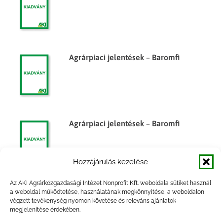
Agrárpiaci jelentések – Baromfi
Agrárpiaci jelentések – Baromfi
Hozzájárulás kezelése
Az AKI Agrárközgazdasági Intézet Nonprofit Kft. weboldala sütiket használ
Az élelmiszergazdaság
a weboldal működtetése, használatának megkönnyítése, a weboldalon
végzett tevékenység nyomon követése és releváns ajánlatok
külkereskedelme, 2014. év
megjelenítése érdekében.