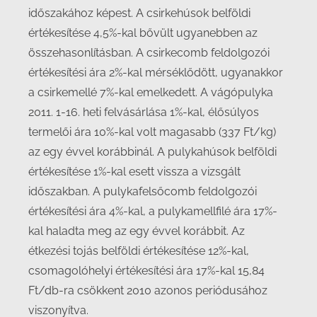
időszakához képest. A csirkehúsok belföldi
értékesítése 4,5%-kal bővült ugyanebben az
összehasonlításban. A csirkecomb feldolgozói
értékesítési ára 2%-kal mérséklődött, ugyanakkor
a csirkemellé 7%-kal emelkedett. A vágópulyka
2011. 1-16. heti felvásárlása 1%-kal, élősúlyos
termelői ára 10%-kal volt magasabb (337 Ft/kg)
az egy évvel korábbinál. A pulykahúsok belföldi
értékesítése 1%-kal esett vissza a vizsgált
időszakban. A pulykafelsőcomb feldolgozói
értékesítési ára 4%-kal, a pulykamellfilé ára 17%-
kal haladta meg az egy évvel korábbit. Az
étkezési tojás belföldi értékesítése 12%-kal,
csomagolóhelyi értékesítési ára 17%-kal 15,84
Ft/db-ra csökkent 2010 azonos periódusához
viszonyítva.