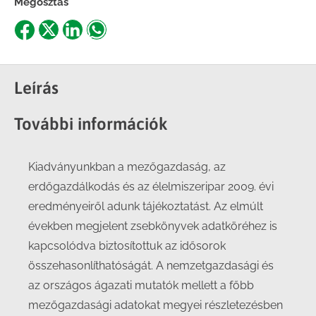
Megosztás
Share
Share
Share
Share
on
on
on
on
Facebook
X
LinkedIn
WhatsApp
Leírás
További információk
Kiadványunkban a mezőgazdaság, az
erdőgazdálkodás és az élelmiszeripar 2009. évi
eredményeiről adunk tájékoztatást. Az elmúlt
években megjelent zsebkönyvek adatköréhez is
kapcsolódva biztosítottuk az idősorok
összehasonlíthatóságát. A nemzetgazdasági és
az országos ágazati mutatók mellett a főbb
mezőgazdasági adatokat megyei részletezésben