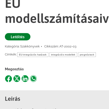
EU
modellszámításaiv
Letöltés
Kategória:
Szakkönyvek
Cikkszám:
AT-2002-03
Címkék:
EU-integrációs hatások
integrációs modellek
prognózisok
Megosztás
Share
Share
Share
Share
on
on
on
on
Facebook
X
LinkedIn
WhatsApp
Leírás