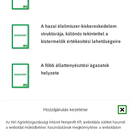
A hazai élelmiszer-kiskereskedelem
struktúrája, különös tekintettel a
kistermelők értékesítési lehetőségeire
A főbb állattenyésztési ágazatok
helyzete
Az élelmiszer-kiskereskedelem
Hozzájárulás kezelése
beszerzési és árképzési politikája
Az AKI Agrárközgazdasági Intézet Nonprofit Kft. weboldala sütiket használ
a weboldal működtetése, használatának megkönnyítése, a weboldalon