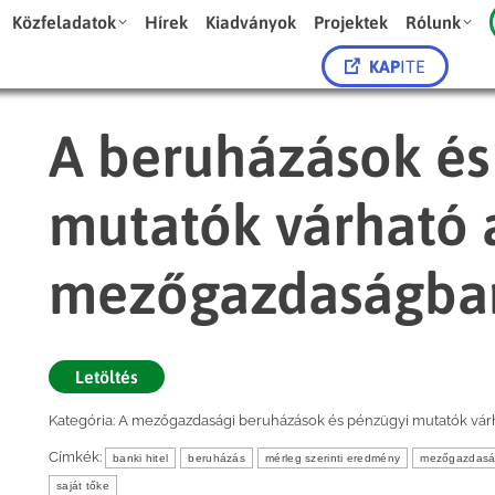
Közfeladatok
Hírek
Kiadványok
Projektek
Rólunk
KAP
ITE
A beruházások és
mutatók várható 
mezőgazdaságba
Letöltés
Kategória:
A mezőgazdasági beruházások és pénzügyi mutatók várh
Címkék:
banki hitel
beruházás
mérleg szerinti eredmény
mezőgazdas
saját tőke