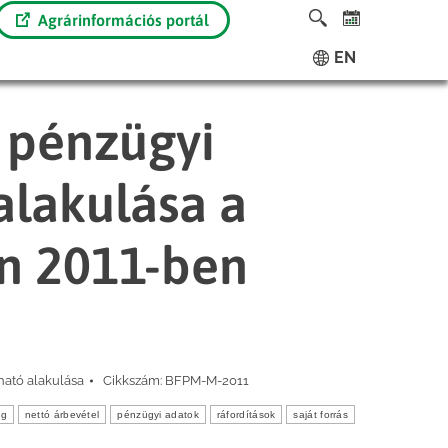
Agrárinformációs portál
EN
 pénzügyi
alakulása a
n 2011-ben
ató alakulása
Cikkszám:
BFPM-M-2011
ág
nettó árbevétel
pénzügyi adatok
ráfordítások
saját forrás