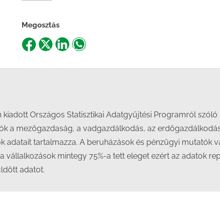
Megosztás
Share
Share
Share
Share
on
on
on
on
Facebook
X
LinkedIn
WhatsApp
n kiadott Országos Statisztikai Adatgyűjtési Programról szóló
iók a mezőgazdaság, a vadgazdálkodás, az erdőgazdálkodás,
sok adatait tartalmazza. A beruházások és pénzügyi mutatók v
a vállalkozások mintegy 75%-a tett eleget ezért az adatok repr
ldött adatot.