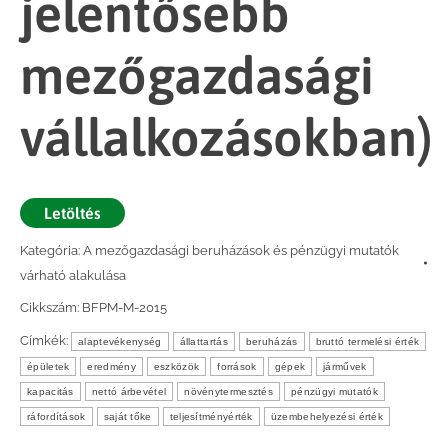
jelentősebb
mezőgazdasági
vállalkozásokban)
Letöltés
Kategória:
A mezőgazdasági beruházások és pénzügyi mutatók
várható alakulása
Cikkszám:
BFPM-M-2015
Címkék:
alaptevékenység
állattartás
beruházás
bruttó termelési érték
épületek
eredmény
eszközök
források
gépek
járművek
kapacitás
nettó árbevétel
növénytermesztés
pénzügyi mutatók
ráfordítások
saját tőke
teljesítményérték
üzembehelyezési érték