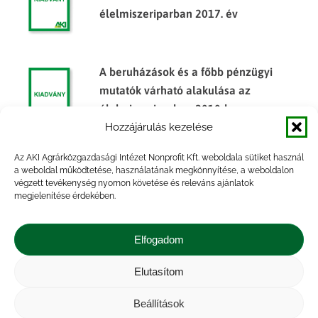
élelmiszeriparban 2017. év
A beruházások és a főbb pénzügyi
mutatók várható alakulása az
élelmiszeriparban 2010-ben
Hozzájárulás kezelése
Az AKI Agrárközgazdasági Intézet Nonprofit Kft. weboldala sütiket használ
Mezőgazdasági gépek forgalma, 2014.
a weboldal működtetése, használatának megkönnyítése, a weboldalon
végzett tevékenység nyomon követése és releváns ajánlatok
év
megjelenítése érdekében.
Elfogadom
Elutasítom
Impresszum
|
Kapcsolat
|
Jogi nyilatkozat
|
Közérdekű adatok
|
Adatvédelmi nyilatkozat
|
Beállítások
Akadálymentesítési nyilatkozat
|
Cookie