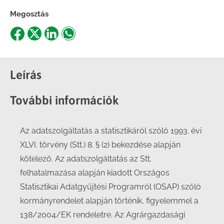
Megosztás
Share
Share
Share
Share
on
on
on
on
Facebook
X
LinkedIn
WhatsApp
Leírás
További információk
Az adatszolgáltatás a statisztikáról szóló 1993. évi
XLVI. törvény (Stt.) 8. § (2) bekezdése alapján
kötelező. Az adatszolgáltatás az Stt.
felhatalmazása alapján kiadott Országos
Statisztikai Adatgyűjtési Programról (OSAP) szóló
kormányrendelet alapján történik, figyelemmel a
138/2004/EK rendeletre. Az Agrárgazdasági