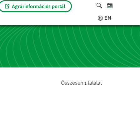
Agrárinformációs portál
EN
Összesen 1 találat