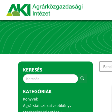
KERESÉS
Search Button
Search
for:
KATEGÓRIÁK
Könyvek
Agrárstatisztikai zsebkönyv