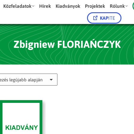
Közfeladatok
Hírek
Kiadványok
Projektek
Rólunk
KAP
ITE
Zbigniew FLORIAŃCZYK