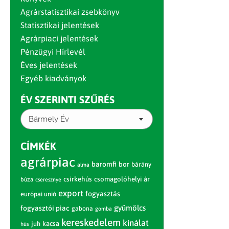
Agrárstatisztikai zsebkönyv
Statisztikai jelentések
Agrárpiaci jelentések
Pénzügyi Hírlevél
Éves jelentések
Egyéb kiadványok
ÉV SZERINTI SZŰRÉS
Bármely Év
CÍMKÉK
agrárpiac
baromfi
bor
bárány
alma
csirkehús
csomagolóhelyi ár
búza
cseresznye
export
fogyasztás
európai unió
gyümölcs
fogyasztói piac
gabona
gomba
kereskedelem
kínálat
juh
kacsa
hús