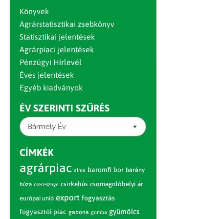
Könyvek
Agrárstatisztikai zsebkönyv
Statisztikai jelentések
Agrárpiaci jelentések
Pénzügyi Hírlevél
Éves jelentések
Egyéb kiadványok
ÉV SZERINTI SZŰRÉS
Bármely Év
CÍMKÉK
agrárpiac
baromfi
bor
bárány
alma
csirkehús
csomagolóhelyi ár
búza
cseresznye
export
fogyasztás
európai unió
gyümölcs
fogyasztói piac
gabona
gomba