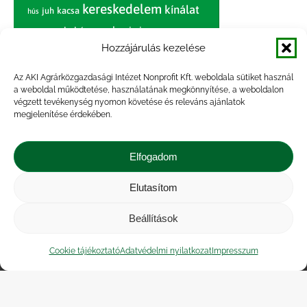
kereskedelem
kínálat
juh
kacsa
hús
nagybani piac
marhahús
körte
narancs
nemzetközi árinformációk
Hozzájárulás kezelése
piaci jelentés
piac
paradicsom
Az AKI Agrárközgazdasági Intézet Nonprofit Kft. weboldala sütiket használ
a weboldal működtetése, használatának megkönnyítése, a weboldalon
pulyka
pulykahús
sertés
sertéshús
végzett tevékenység nyomon követése és releváns ajánlatok
termelői
termelés
megjelenítése érdekében.
szarvasmarha
ár
világpiac
tojás
vágóbárány
zöldség
Elfogadom
vágómarha
vágósertés
árak
értékesítési ár
átlagár
Elutasítom
Beállítások
Impresszum
|
Kapcsolat
|
Jogi nyilatkozat
|
Közérdekű adatok
|
Adatvédelmi nyilatkozat
|
Cookie tájékoztató
Adatvédelmi nyilatkozat
Impresszum
Akadálymentesítési nyilatkozat
|
Cookie
tájékoztató