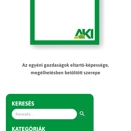
Az egyéni gazdaságok eltartó-képessége,
megélhetésben betöltött szerepe
KERESÉS
Search Button
Search
for:
KATEGÓRIÁK