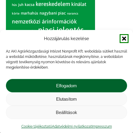
kereskedelem
kínálat
juh
kacsa
hús
nagybani piac
marhahús
körte
narancs
nemzetközi árinformációk
piaci jelentés
piac
paradicsom
Hozzájárulás kezelése
pulyka
pulykahús
sertés
sertéshús
termelői
termelés
szarvasmarha
Az AKI Agrárközgazdasági Intézet Nonprofit Kft. weboldala sütiket használ
ár
a weboldal működtetése, használatának megkönnyítése, a weboldalon
világpiac
tojás
vágóbárány
végzett tevékenység nyomon követése és releváns ajánlatok
zöldség
megjelenítése érdekében.
vágómarha
vágósertés
árak
értékesítési ár
átlagár
Elfogadom
Elutasítom
Impresszum
|
Kapcsolat
|
Jogi nyilatkozat
|
Közérdekű adatok
|
Adatvédelmi nyilatkozat
|
Beállítások
Akadálymentesítési nyilatkozat
|
Cookie
tájékoztató
Cookie tájékoztató
Adatvédelmi nyilatkozat
Impresszum