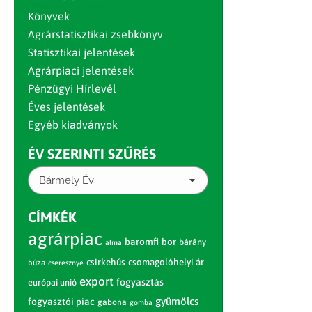
Könyvek
Agrárstatisztikai zsebkönyv
Statisztikai jelentések
Agrárpiaci jelentések
Pénzügyi Hírlevél
Éves jelentések
Egyéb kiadványok
ÉV SZERINTI SZŰRÉS
Bármely Év
CÍMKÉK
agrárpiac
baromfi
bor
bárány
alma
csirkehús
csomagolóhelyi ár
búza
cseresznye
export
fogyasztás
európai unió
gyümölcs
fogyasztói piac
gabona
gomba