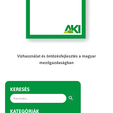
Vízhasználat és öntözésfejlesztés a magyar
mezőgazdaságban
KERESÉS
Search Button
Search
for:
KATEGÓRIÁK