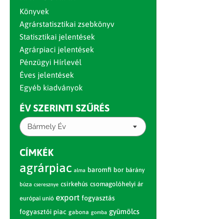
Könyvek
Agrárstatisztikai zsebkönyv
Statisztikai jelentések
Agrárpiaci jelentések
Pénzügyi Hírlevél
Éves jelentések
Egyéb kiadványok
ÉV SZERINTI SZŰRÉS
Bármely Év
CÍMKÉK
agrárpiac
baromfi
bor
bárány
alma
csirkehús
csomagolóhelyi ár
búza
cseresznye
export
fogyasztás
európai unió
gyümölcs
fogyasztói piac
gabona
gomba