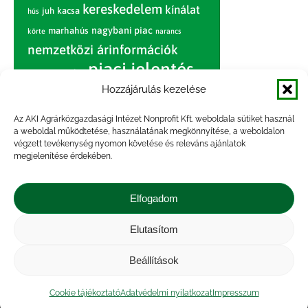
kereskedelem
kínálat
juh
kacsa
hús
nagybani piac
marhahús
körte
narancs
nemzetközi árinformációk
piaci jelentés
piac
paradicsom
Hozzájárulás kezelése
pulyka
pulykahús
sertés
sertéshús
termelői
termelés
szarvasmarha
Az AKI Agrárközgazdasági Intézet Nonprofit Kft. weboldala sütiket használ
ár
a weboldal működtetése, használatának megkönnyítése, a weboldalon
világpiac
tojás
vágóbárány
végzett tevékenység nyomon követése és releváns ajánlatok
zöldség
megjelenítése érdekében.
vágómarha
vágósertés
árak
értékesítési ár
átlagár
Elfogadom
Elutasítom
Impresszum
|
Kapcsolat
|
Jogi nyilatkozat
|
Közérdekű adatok
|
Adatvédelmi nyilatkozat
|
Beállítások
Akadálymentesítési nyilatkozat
|
Cookie
tájékoztató
Cookie tájékoztató
Adatvédelmi nyilatkozat
Impresszum