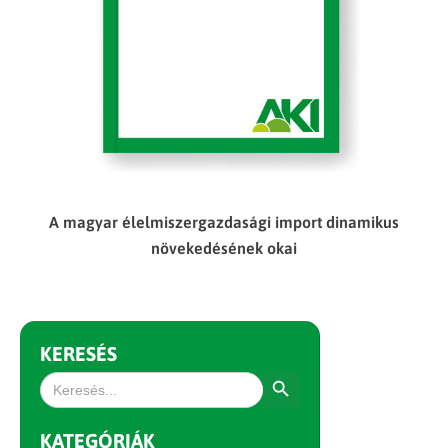
A magyar élelmiszergazdasági import dinamikus
növekedésének okai
KERESÉS
Search Button
Search
for:
KATEGÓRIÁK