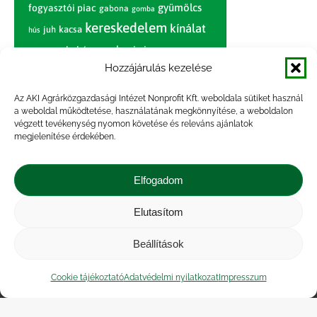
gyümölcs
fogyasztói piac
gabona
gomba
kereskedelem
kínálat
juh
kacsa
hús
nagybani piac
marhahús
körte
narancs
nemzetközi árinformációk
Hozzájárulás kezelése
piaci jelentés
piac
paradicsom
Az AKI Agrárközgazdasági Intézet Nonprofit Kft. weboldala sütiket használ
a weboldal működtetése, használatának megkönnyítése, a weboldalon
pulyka
pulykahús
sertés
sertéshús
végzett tevékenység nyomon követése és releváns ajánlatok
termelői
termelés
megjelenítése érdekében.
szarvasmarha
ár
világpiac
tojás
vágóbárány
zöldség
Elfogadom
vágómarha
vágósertés
árak
értékesítési ár
átlagár
Elutasítom
Beállítások
Impresszum
|
Kapcsolat
|
Jogi nyilatkozat
|
Közérdekű adatok
|
Adatvédelmi nyilatkozat
|
Cookie tájékoztató
Adatvédelmi nyilatkozat
Impresszum
Akadálymentesítési nyilatkozat
|
Cookie
tájékoztató