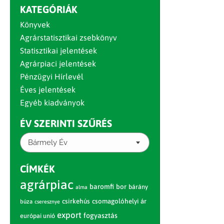
KATEGÓRIÁK
Könyvek
Agrárstatisztikai zsebkönyv
Statisztikai jelentések
Agrárpiaci jelentések
Pénzügyi Hírlevél
Éves jelentések
Egyéb kiadványok
ÉV SZERINTI SZŰRÉS
Bármely Év
CÍMKÉK
agrárpiac
baromfi
bor
bárány
alma
csirkehús
csomagolóhelyi ár
búza
cseresznye
export
fogyasztás
európai unió