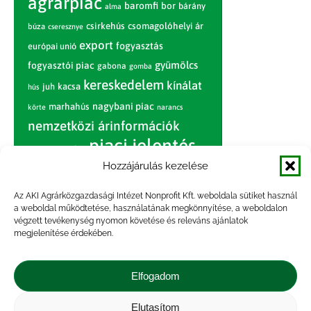
agrárpiac
baromfi
bor
bárány
alma
csirkehús
csomagolóhelyi ár
búza
cseresznye
export
fogyasztás
európai unió
gyümölcs
fogyasztói piac
gabona
gomba
kereskedelem
kínálat
juh
kacsa
hús
nagybani piac
marhahús
körte
narancs
nemzetközi árinformációk
piaci jelentés
piac
paradicsom
Hozzájárulás kezelése
pulyka
pulykahús
sertés
sertéshús
termelői
termelés
szarvasmarha
Az AKI Agrárközgazdasági Intézet Nonprofit Kft. weboldala sütiket használ
ár
a weboldal működtetése, használatának megkönnyítése, a weboldalon
világpiac
tojás
vágóbárány
végzett tevékenység nyomon követése és releváns ajánlatok
zöldség
megjelenítése érdekében.
vágómarha
vágósertés
árak
értékesítési ár
átlagár
Elfogadom
Elutasítom
Impresszum
|
Kapcsolat
|
Jogi nyilatkozat
|