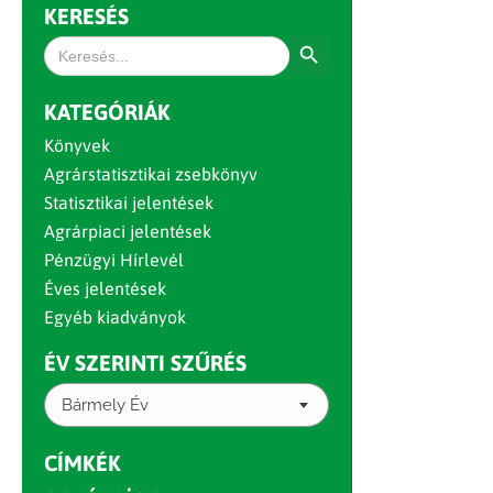
KERESÉS
Search Button
Search
for:
KATEGÓRIÁK
Könyvek
Agrárstatisztikai zsebkönyv
Statisztikai jelentések
Agrárpiaci jelentések
Pénzügyi Hírlevél
Éves jelentések
Egyéb kiadványok
ÉV SZERINTI SZŰRÉS
Bármely Év
CÍMKÉK