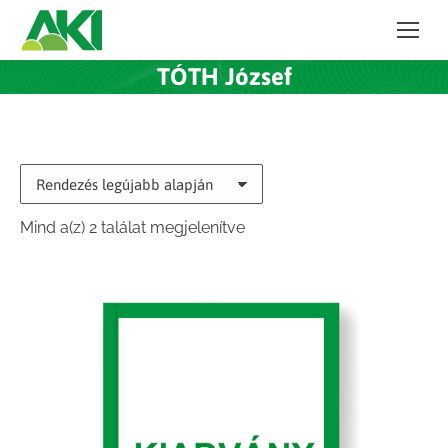
TÓTH József
Sorted
Mind a(z) 2 találat megjelenítve
by
latest