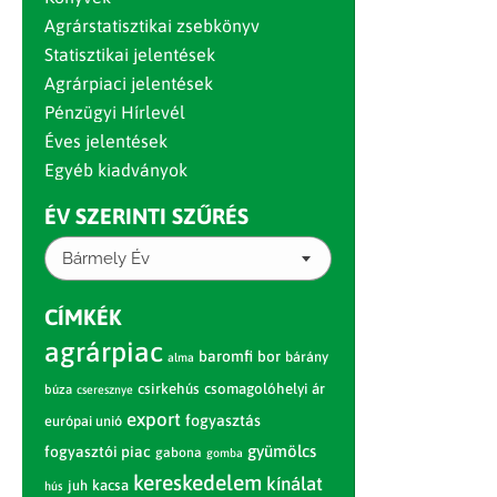
Agrárstatisztikai zsebkönyv
Statisztikai jelentések
Agrárpiaci jelentések
Pénzügyi Hírlevél
Éves jelentések
Egyéb kiadványok
ÉV SZERINTI SZŰRÉS
Bármely Év
CÍMKÉK
agrárpiac
baromfi
bor
bárány
alma
csirkehús
csomagolóhelyi ár
búza
cseresznye
export
fogyasztás
európai unió
gyümölcs
fogyasztói piac
gabona
gomba
kereskedelem
kínálat
juh
kacsa
hús