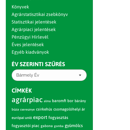
Könyvek
Agrárstatisztikai zsebkönyv
Statisztikai jelentések
Agrárpiaci jelentések
Pénzügyi Hírlevél
Éves jelentések
Egyéb kiadványok
ÉV SZERINTI SZŰRÉS
Bármely Év
CÍMKÉK
agrárpiac
baromfi
bor
bárány
alma
csirkehús
csomagolóhelyi ár
búza
cseresznye
export
fogyasztás
európai unió
gyümölcs
fogyasztói piac
gabona
gomba