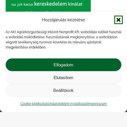
kereskedelem
kínálat
juh
kacsa
hús
nagybani piac
marhahús
körte
narancs
nemzetközi árinformációk
Hozzájárulás kezelése
piaci jelentés
piac
paradicsom
Az AKI Agrárközgazdasági Intézet Nonprofit Kft. weboldala sütiket használ
a weboldal működtetése, használatának megkönnyítése, a weboldalon
pulyka
pulykahús
sertés
sertéshús
végzett tevékenység nyomon követése és releváns ajánlatok
termelői
termelés
megjelenítése érdekében.
szarvasmarha
ár
világpiac
tojás
vágóbárány
zöldség
Elfogadom
vágómarha
vágósertés
árak
értékesítési ár
átlagár
Elutasítom
Beállítások
Impresszum
|
Kapcsolat
|
Jogi nyilatkozat
|
Közérdekű adatok
|
Adatvédelmi nyilatkozat
|
Cookie tájékoztató
Adatvédelmi nyilatkozat
Impresszum
Akadálymentesítési nyilatkozat
|
Cookie
tájékoztató