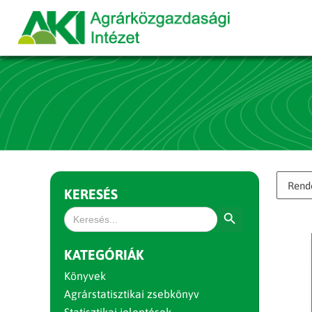
KERESÉS
Search Button
Search
for:
KATEGÓRIÁK
Könyvek
Agrárstatisztikai zsebkönyv