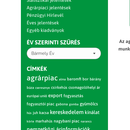
Statisztikai jelentések
Agrárpiaci jelentések
Pénzügyi Hírlevél
Éves jelentések
Egyéb kiadványok
Az a
ÉV SZERINTI SZŰRÉS
munka
Bármely Év
CÍMKÉK
agrárpiac
baromfi
bor
bárány
alma
csirkehús
csomagolóhelyi ár
búza
cseresznye
export
fogyasztás
európai unió
gyümölcs
fogyasztói piac
gabona
gomba
kereskedelem
kínálat
juh
kacsa
hús
nagybani piac
marhahús
körte
narancs
nemzetközi árinformációk