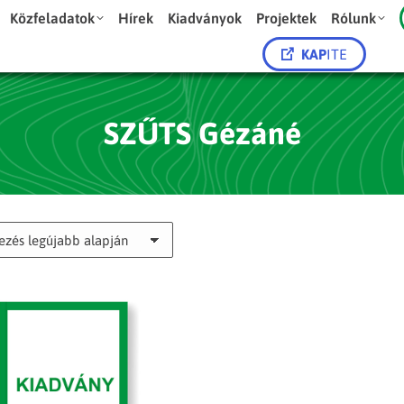
Közfeladatok
Hírek
Kiadványok
Projektek
Rólunk
KAP
ITE
SZŰTS Gézáné