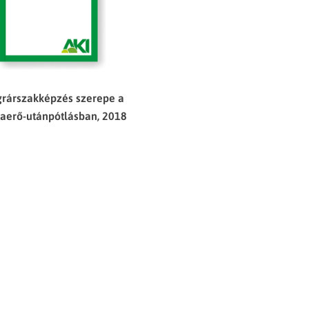
grárszakképzés szerepe a
erő-utánpótlásban, 2018