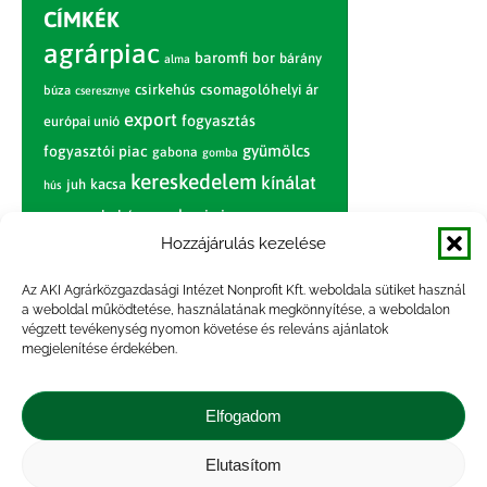
CÍMKÉK
agrárpiac
baromfi
bor
bárány
alma
csirkehús
csomagolóhelyi ár
búza
cseresznye
export
fogyasztás
európai unió
gyümölcs
fogyasztói piac
gabona
gomba
kereskedelem
kínálat
juh
kacsa
hús
nagybani piac
marhahús
körte
narancs
nemzetközi árinformációk
Hozzájárulás kezelése
piaci jelentés
piac
paradicsom
Az AKI Agrárközgazdasági Intézet Nonprofit Kft. weboldala sütiket használ
a weboldal működtetése, használatának megkönnyítése, a weboldalon
pulyka
pulykahús
sertés
sertéshús
végzett tevékenység nyomon követése és releváns ajánlatok
termelői
termelés
megjelenítése érdekében.
szarvasmarha
ár
világpiac
tojás
vágóbárány
zöldség
Elfogadom
vágómarha
vágósertés
árak
értékesítési ár
átlagár
Elutasítom