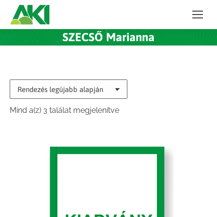
SZECSŐ Marianna
Sorted
Mind a(z) 3 találat megjelenítve
by
latest