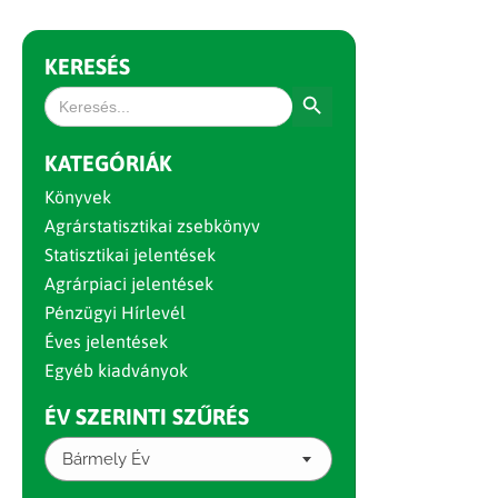
KERESÉS
Search Button
Search
for:
KATEGÓRIÁK
Könyvek
Agrárstatisztikai zsebkönyv
Statisztikai jelentések
Agrárpiaci jelentések
Pénzügyi Hírlevél
Éves jelentések
Egyéb kiadványok
ÉV SZERINTI SZŰRÉS
Bármely Év