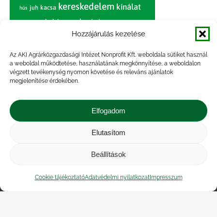
kereskedelem
kínálat
juh
kacsa
hús
nagybani piac
marhahús
körte
narancs
nemzetközi árinformációk
Hozzájárulás kezelése
piaci jelentés
piac
paradicsom
Az AKI Agrárközgazdasági Intézet Nonprofit Kft. weboldala sütiket használ
a weboldal működtetése, használatának megkönnyítése, a weboldalon
pulyka
pulykahús
sertés
sertéshús
végzett tevékenység nyomon követése és releváns ajánlatok
termelői
termelés
megjelenítése érdekében.
szarvasmarha
ár
világpiac
tojás
vágóbárány
zöldség
Elfogadom
vágómarha
vágósertés
árak
értékesítési ár
átlagár
Elutasítom
Beállítások
Impresszum
|
Kapcsolat
|
Jogi nyilatkozat
|
Közérdekű adatok
|
Adatvédelmi nyilatkozat
|
Cookie tájékoztató
Adatvédelmi nyilatkozat
Impresszum
Akadálymentesítési nyilatkozat
|
Cookie
tájékoztató