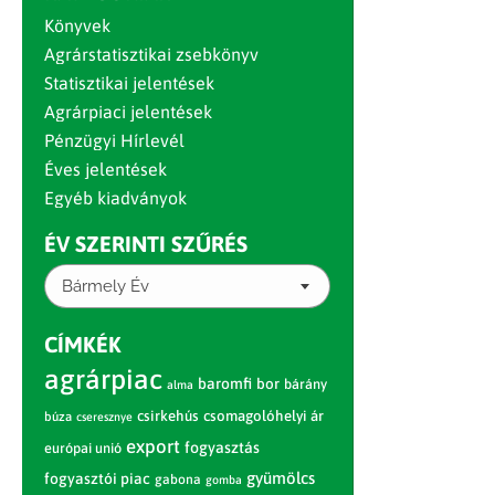
Könyvek
Agrárstatisztikai zsebkönyv
Statisztikai jelentések
Agrárpiaci jelentések
Pénzügyi Hírlevél
Éves jelentések
Egyéb kiadványok
ÉV SZERINTI SZŰRÉS
Bármely Év
CÍMKÉK
agrárpiac
baromfi
bor
bárány
alma
csirkehús
csomagolóhelyi ár
búza
cseresznye
export
fogyasztás
európai unió
gyümölcs
fogyasztói piac
gabona
gomba