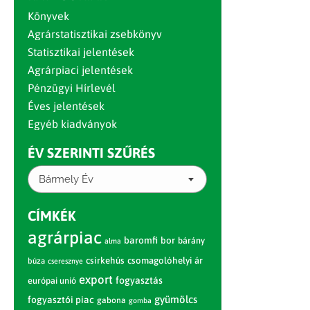
Könyvek
Agrárstatisztikai zsebkönyv
Statisztikai jelentések
Agrárpiaci jelentések
Pénzügyi Hírlevél
Éves jelentések
Egyéb kiadványok
ÉV SZERINTI SZŰRÉS
Bármely Év
CÍMKÉK
agrárpiac
baromfi
bor
bárány
alma
csirkehús
csomagolóhelyi ár
búza
cseresznye
export
fogyasztás
európai unió
gyümölcs
fogyasztói piac
gabona
gomba