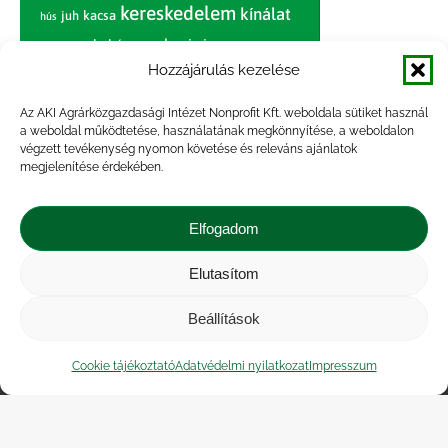
kereskedelem
kínálat
juh
kacsa
hús
nagybani piac
marhahús
körte
narancs
nemzetközi árinformációk
Hozzájárulás kezelése
piaci jelentés
piac
paradicsom
Az AKI Agrárközgazdasági Intézet Nonprofit Kft. weboldala sütiket használ
a weboldal működtetése, használatának megkönnyítése, a weboldalon
pulyka
pulykahús
sertés
sertéshús
végzett tevékenység nyomon követése és releváns ajánlatok
termelői
termelés
megjelenítése érdekében.
szarvasmarha
ár
világpiac
tojás
vágóbárány
zöldség
Elfogadom
vágómarha
vágósertés
árak
értékesítési ár
átlagár
Elutasítom
Beállítások
Impresszum
|
Kapcsolat
|
Jogi nyilatkozat
|
Közérdekű adatok
|
Adatvédelmi nyilatkozat
|
Cookie tájékoztató
Adatvédelmi nyilatkozat
Impresszum
Akadálymentesítési nyilatkozat
|
Cookie
tájékoztató