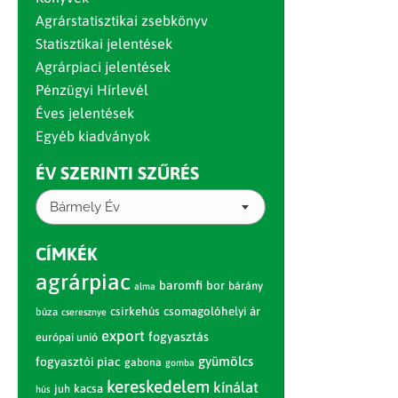
Agrárstatisztikai zsebkönyv
Statisztikai jelentések
Agrárpiaci jelentések
Pénzügyi Hírlevél
Éves jelentések
Egyéb kiadványok
ÉV SZERINTI SZŰRÉS
Bármely Év
CÍMKÉK
agrárpiac
baromfi
bor
bárány
alma
csirkehús
csomagolóhelyi ár
búza
cseresznye
export
fogyasztás
európai unió
gyümölcs
fogyasztói piac
gabona
gomba
kereskedelem
kínálat
juh
kacsa
hús