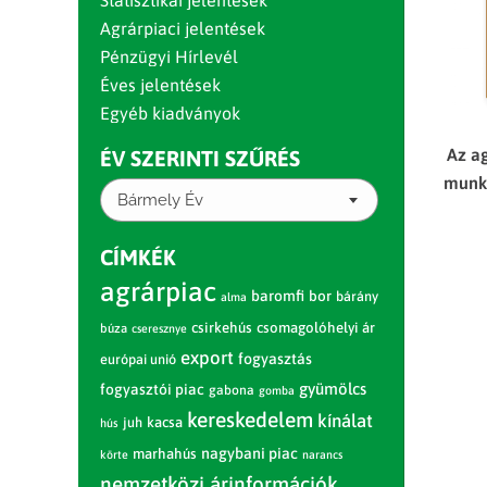
Statisztikai jelentések
Agrárpiaci jelentések
Pénzügyi Hírlevél
Éves jelentések
Egyéb kiadványok
Az a
ÉV SZERINTI SZŰRÉS
munka
Bármely Év
CÍMKÉK
agrárpiac
baromfi
bor
bárány
alma
csirkehús
csomagolóhelyi ár
búza
cseresznye
export
fogyasztás
európai unió
gyümölcs
fogyasztói piac
gabona
gomba
kereskedelem
kínálat
juh
kacsa
hús
nagybani piac
marhahús
körte
narancs
nemzetközi árinformációk