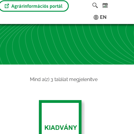
Agrárinformációs portál
EN
Sorted
Mind a(z) 3 találat megjelenítve
by
latest