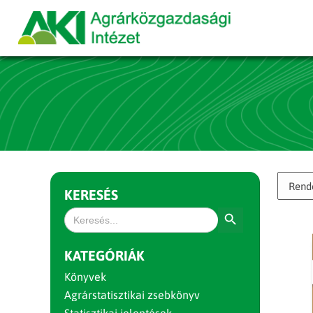
KERESÉS
Search Button
Search
for:
KATEGÓRIÁK
Könyvek
Agrárstatisztikai zsebkönyv