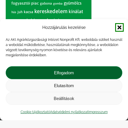
gyümölcs
fogyasztói piac
gabona
gomba
kereskedelem
kínálat
juh
kacsa
hús
nagybani piac
marhahús
körte
narancs
nemzetközi árinformációk
Hozzájárulás kezelése
piaci jelentés
piac
paradicsom
Az AKI Agrárközgazdasági Intézet Nonprofit Kft. weboldala sütiket használ
a weboldal működtetése, használatának megkönnyítése, a weboldalon
pulyka
pulykahús
sertés
sertéshús
végzett tevékenység nyomon követése és releváns ajánlatok
termelői
termelés
megjelenítése érdekében.
szarvasmarha
ár
világpiac
tojás
vágóbárány
zöldség
Elfogadom
vágómarha
vágósertés
árak
értékesítési ár
átlagár
Elutasítom
Beállítások
Impresszum
|
Kapcsolat
|
Jogi nyilatkozat
|
Közérdekű adatok
|
Adatvédelmi nyilatkozat
|
Cookie tájékoztató
Adatvédelmi nyilatkozat
Impresszum
Akadálymentesítési nyilatkozat
|
Cookie
tájékoztató