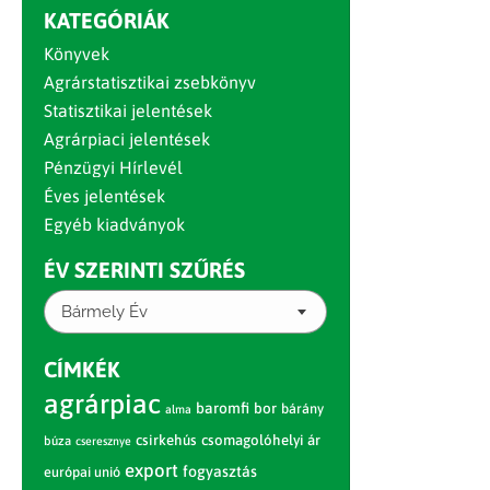
KATEGÓRIÁK
Könyvek
Agrárstatisztikai zsebkönyv
Statisztikai jelentések
Agrárpiaci jelentések
Pénzügyi Hírlevél
Éves jelentések
Egyéb kiadványok
ÉV SZERINTI SZŰRÉS
Bármely Év
CÍMKÉK
agrárpiac
baromfi
bor
bárány
alma
csirkehús
csomagolóhelyi ár
búza
cseresznye
export
fogyasztás
európai unió