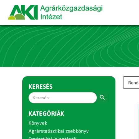
KERESÉS
Search Button
Search
for:
KATEGÓRIÁK
Könyvek
Agrárstatisztikai zsebkönyv