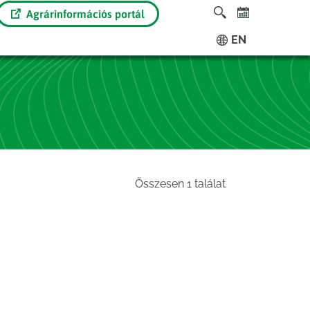
Agrárinformációs portál
EN
Összesen 1 találat