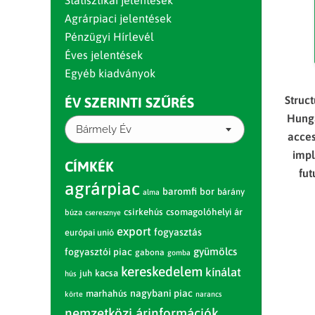
Statisztikai jelentések
Agrárpiaci jelentések
Pénzügyi Hírlevél
Éves jelentések
Egyéb kiadványok
Struc
ÉV SZERINTI SZŰRÉS
Hunga
Bármely Év
acces
impl
CÍMKÉK
fut
agrárpiac
baromfi
bor
bárány
alma
csirkehús
csomagolóhelyi ár
búza
cseresznye
export
fogyasztás
európai unió
gyümölcs
fogyasztói piac
gabona
gomba
kereskedelem
kínálat
juh
kacsa
hús
nagybani piac
marhahús
körte
narancs
nemzetközi árinformációk