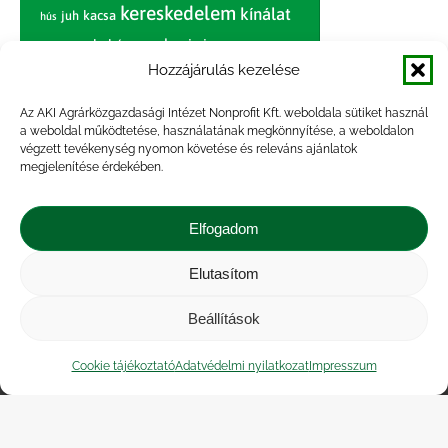
kereskedelem
kínálat
juh
kacsa
hús
nagybani piac
marhahús
körte
narancs
nemzetközi árinformációk
Hozzájárulás kezelése
piaci jelentés
piac
paradicsom
Az AKI Agrárközgazdasági Intézet Nonprofit Kft. weboldala sütiket használ
a weboldal működtetése, használatának megkönnyítése, a weboldalon
pulyka
pulykahús
sertés
sertéshús
végzett tevékenység nyomon követése és releváns ajánlatok
termelői
termelés
megjelenítése érdekében.
szarvasmarha
ár
világpiac
tojás
vágóbárány
zöldség
Elfogadom
vágómarha
vágósertés
árak
értékesítési ár
átlagár
Elutasítom
Beállítások
Impresszum
|
Kapcsolat
|
Jogi nyilatkozat
|
Közérdekű adatok
|
Adatvédelmi nyilatkozat
|
Cookie tájékoztató
Adatvédelmi nyilatkozat
Impresszum
Akadálymentesítési nyilatkozat
|
Cookie
tájékoztató