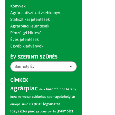
Könyvek
Agrárstatisztikai zsebkönyv
Statisztikai jelentések
Agrárpiaci jelentések
Pénzügyi Hírlevél
Éves jelentések
Egyéb kiadványok
ÉV SZERINTI SZŰRÉS
Bármely Év
CÍMKÉK
agrárpiac
baromfi
bor
bárány
alma
csirkehús
csomagolóhelyi ár
búza
cseresznye
export
fogyasztás
európai unió
gyümölcs
fogyasztói piac
gabona
gomba