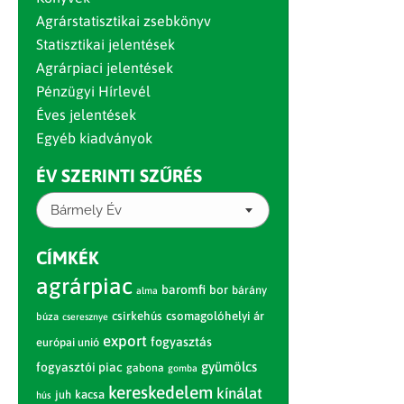
Agrárstatisztikai zsebkönyv
Statisztikai jelentések
Agrárpiaci jelentések
Pénzügyi Hírlevél
Éves jelentések
Egyéb kiadványok
ÉV SZERINTI SZŰRÉS
Bármely Év
CÍMKÉK
agrárpiac
baromfi
bor
bárány
alma
csirkehús
csomagolóhelyi ár
búza
cseresznye
export
fogyasztás
európai unió
gyümölcs
fogyasztói piac
gabona
gomba
kereskedelem
kínálat
juh
kacsa
hús