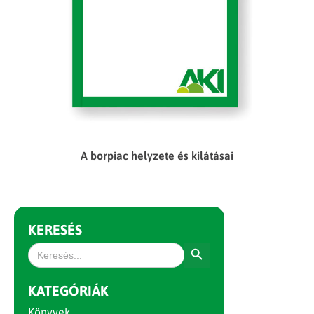
A borpiac helyzete és kilátásai
KERESÉS
Search Button
Search
for:
KATEGÓRIÁK
Könyvek