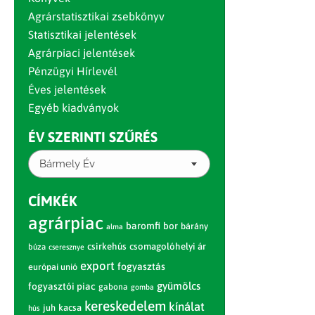
Agrárstatisztikai zsebkönyv
Statisztikai jelentések
Agrárpiaci jelentések
Pénzügyi Hírlevél
Éves jelentések
Egyéb kiadványok
ÉV SZERINTI SZŰRÉS
Bármely Év
CÍMKÉK
agrárpiac
baromfi
bor
bárány
alma
csirkehús
csomagolóhelyi ár
búza
cseresznye
export
fogyasztás
európai unió
gyümölcs
fogyasztói piac
gabona
gomba
kereskedelem
kínálat
juh
kacsa
hús