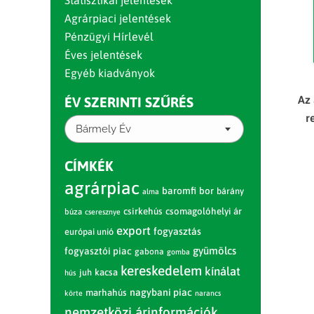
Statisztikai jelentések
Agrárpiaci jelentések
Pénzügyi Hírlevél
Éves jelentések
Egyéb kiadványok
Az
ÉV SZERINTI SZŰRÉS
r
Bármely Év
CÍMKÉK
agrárpiac
baromfi
bor
bárány
alma
csirkehús
csomagolóhelyi ár
búza
cseresznye
export
fogyasztás
európai unió
gyümölcs
fogyasztói piac
gabona
gomba
kereskedelem
kínálat
juh
kacsa
hús
nagybani piac
marhahús
körte
narancs
nemzetközi árinformációk