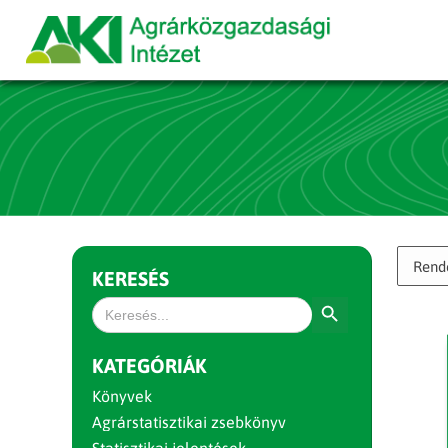
KERESÉS
Search Button
Search
for:
KATEGÓRIÁK
Könyvek
Agrárstatisztikai zsebkönyv