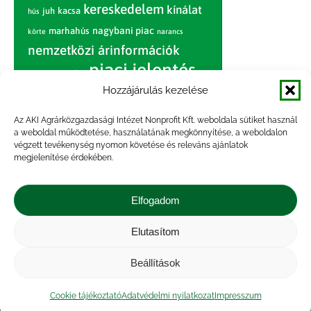
kereskedelem
kínálat
juh
kacsa
hús
nagybani piac
marhahús
körte
narancs
nemzetközi árinformációk
piaci jelentés
piac
paradicsom
Hozzájárulás kezelése
pulyka
pulykahús
sertés
sertéshús
termelői
termelés
szarvasmarha
Az AKI Agrárközgazdasági Intézet Nonprofit Kft. weboldala sütiket használ
ár
a weboldal működtetése, használatának megkönnyítése, a weboldalon
világpiac
tojás
vágóbárány
végzett tevékenység nyomon követése és releváns ajánlatok
zöldség
megjelenítése érdekében.
vágómarha
vágósertés
árak
értékesítési ár
átlagár
Elfogadom
Elutasítom
Impresszum
|
Kapcsolat
|
Jogi nyilatkozat
|
Közérdekű adatok
|
Adatvédelmi nyilatkozat
|
Beállítások
Akadálymentesítési nyilatkozat
|
Cookie
tájékoztató
Cookie tájékoztató
Adatvédelmi nyilatkozat
Impresszum