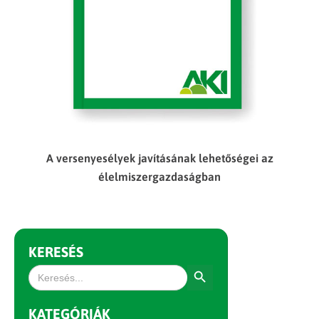
A versenyesélyek javításának lehetőségei az
élelmiszergazdaságban
KERESÉS
Search Button
Search
for:
KATEGÓRIÁK