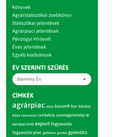
Könyvek
Agrárstatisztikai zsebkönyv
Statisztikai jelentések
Agrárpiaci jelentések
Pénzügyi Hírlevél
Éves jelentések
Egyéb kiadványok
ÉV SZERINTI SZŰRÉS
Bármely Év
CÍMKÉK
agrárpiac
baromfi
bor
bárány
alma
csirkehús
csomagolóhelyi ár
búza
cseresznye
export
fogyasztás
európai unió
gyümölcs
fogyasztói piac
gabona
gomba