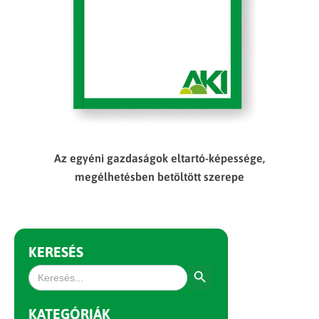
Az egyéni gazdaságok eltartó-képessége,
megélhetésben betöltött szerepe
KERESÉS
Search Button
Search
for:
KATEGÓRIÁK