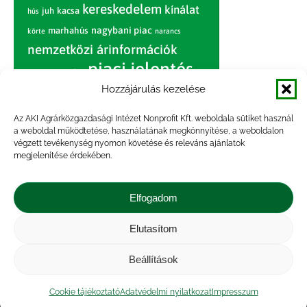
kereskedelem
kínálat
juh
kacsa
hús
nagybani piac
marhahús
körte
narancs
nemzetközi árinformációk
piaci jelentés
piac
paradicsom
Hozzájárulás kezelése
pulyka
pulykahús
sertés
sertéshús
termelői
termelés
szarvasmarha
Az AKI Agrárközgazdasági Intézet Nonprofit Kft. weboldala sütiket használ
ár
a weboldal működtetése, használatának megkönnyítése, a weboldalon
világpiac
tojás
vágóbárány
végzett tevékenység nyomon követése és releváns ajánlatok
zöldség
megjelenítése érdekében.
vágómarha
vágósertés
árak
értékesítési ár
átlagár
Elfogadom
Elutasítom
Impresszum
|
Kapcsolat
|
Jogi nyilatkozat
|
Közérdekű adatok
|
Adatvédelmi nyilatkozat
|
Beállítások
Akadálymentesítési nyilatkozat
|
Cookie
tájékoztató
Cookie tájékoztató
Adatvédelmi nyilatkozat
Impresszum