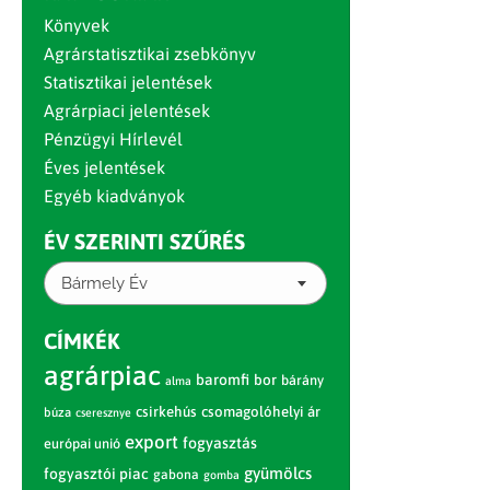
Könyvek
Agrárstatisztikai zsebkönyv
Statisztikai jelentések
Agrárpiaci jelentések
Pénzügyi Hírlevél
Éves jelentések
Egyéb kiadványok
ÉV SZERINTI SZŰRÉS
Bármely Év
CÍMKÉK
agrárpiac
baromfi
bor
bárány
alma
csirkehús
csomagolóhelyi ár
búza
cseresznye
export
fogyasztás
európai unió
gyümölcs
fogyasztói piac
gabona
gomba